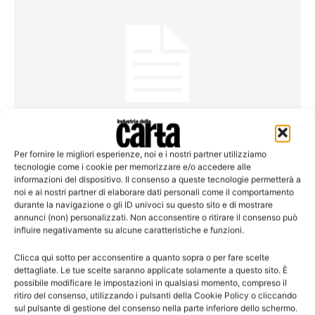
Sicurezza
Per fornire le migliori esperienze, noi e i nostri partner utilizziamo
Al via il progetto Obiettivo Zero riferito
tecnologie come i cookie per memorizzare e/o accedere alle
informazioni del dispositivo. Il consenso a queste tecnologie permetterà a
all’anno 2013
noi e ai nostri partner di elaborare dati personali come il comportamento
Scadenza il 28 febbraio 2014
durante la navigazione o gli ID univoci su questo sito e di mostrare
annunci (non) personalizzati. Non acconsentire o ritirare il consenso può
influire negativamente su alcune caratteristiche e funzioni.
Clicca qui sotto per acconsentire a quanto sopra o per fare scelte
dettagliate. Le tue scelte saranno applicate solamente a questo sito. È
Leggi la rivista
possibile modificare le impostazioni in qualsiasi momento, compreso il
ritiro del consenso, utilizzando i pulsanti della Cookie Policy o cliccando
sul pulsante di gestione del consenso nella parte inferiore dello schermo.