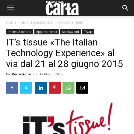
Home
Impresa&mercato
Appuntamenti
Impresa&mercato
Appuntamenti
Applicazioni
Tissue
IT’s tissue «The Italian
Technology Experience» al
via dal 21 al 28 giugno 2015
Da
Redazione
-
26 Febbraio 2015