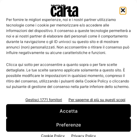
sull’occupazione.»
Per una settimana Lucca diventerà la vetrina mondiale di
Per fornire le migliori esperienze, noi e i nostri partner utilizziamo
un’eccellenza territoriale e nazionale: la prima edizione di
tecnologie come i cookie per memorizzare e/o accedere alle
informazioni del dispositivo. Il consenso a queste tecnologie permetterà a
IT’s tissue nel 2013 ha visto, infatti, la partecipazione di
noi e ai nostri partner di elaborare dati personali come il comportamento
oltre
700
operatori di settore provenienti da più di
70
durante la navigazione o gli ID univoci su questo sito e di mostrare
annunci (non) personalizzati. Non acconsentire o ritirare il consenso può
Paesi nel mondo, di cui la metà fuori dall’Unione
influire negativamente su alcune caratteristiche e funzioni.
Europea,
dal Brasile al Nord America, dal Sud Africa alla
Cina.
Clicca qui sotto per acconsentire a quanto sopra o per fare scelte
dettagliate. Le tue scelte saranno applicate solamente a questo sito. È
possibile modificare le impostazioni in qualsiasi momento, compreso il
La portata internazionale dell’evento è dimostrata anche
ritiro del consenso, utilizzando i pulsanti della Cookie Policy o cliccando
sul pulsante di gestione del consenso nella parte inferiore dello schermo.
dal sostegno di sponsor eccellenti quali:
Rockwell
Automation
, azienda mondiale produttrice di soluzioni
Gestisci 1771 fornitori
Per saperne di più su questi scopi
per l’automazione industriale;
Henkel
, gruppo che
Accetta
detiene posizioni primarie in tre settori di business
(Bucato e Cura della Casa, Beauty Care, Adesivi e
Preferenze
Tecnologie); il Gruppo
SKF,
maggior fornitore a livello
mondiale di prodotti, soluzioni e servizi, nel settore dei
Cookie Policy
Privacy Policy