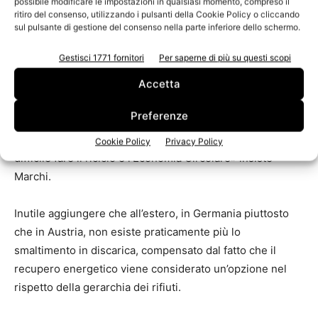
possibile modificare le impostazioni in qualsiasi momento, compreso il
La selezione e, soprattutto, il riciclo in cartiera producono
ritiro del consenso, utilizzando i pulsanti della Cookie Policy o cliccando
sul pulsante di gestione del consenso nella parte inferiore dello schermo.
degli scarti che sono limitati rispetto alle grandi quantità
di materiali impiegati, ma sono in gran parte ineliminabili.
Gestisci 1771 fornitori
Per saperne di più su questi scopi
Si tratta di scarti del tutto simili ai rifiuti urbani.
Accetta
«E come tali dovrebbe essere trattati» secondo Marchi
Preferenze
«avviandoli in via prioritaria negli impianti regionali. Se
non riusciamo a recuperare gli scarti del riciclo sarà
Cookie Policy
Privacy Policy
difficile fare il riciclo e l’Economia Circolare» insiste
Marchi.
Inutile aggiungere che all’estero, in Germania piuttosto
che in Austria, non esiste praticamente più lo
smaltimento in discarica, compensato dal fatto che il
recupero energetico viene considerato un’opzione nel
rispetto della gerarchia dei rifiuti.