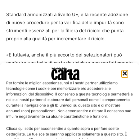
Standard armonizzati a livello UE, e la recente adozione
di nuove procedure per la verifica delle impurità sono
strumenti essenziali per la filiera del riciclo che punta
proprio alla qualità per incrementare il riciclo.
«E tuttavia, anche il più accorto dei selezionatori può
conferire una balla di carta da riciclare non perfettamente
rispondente alle specifiche merceologiche. Ciò può
avvenire con le materie prime vergini e quindi anche con
Per fornire le migliori esperienze, noi e i nostri partner utilizziamo
materiali secondari derivanti dalle raccolte differenziate
tecnologie come i cookie per memorizzare e/o accedere alle
informazioni del dispositivo. Il consenso a queste tecnologie permetterà a
urbane. Di ciò nel recepimento delle nuove direttive in
noi e ai nostri partner di elaborare dati personali come il comportamento
materia di Economia Circolare si dovrà necessariamente
durante la navigazione o gli ID univoci su questo sito e di mostrare
prendere atto con l’introduzione di regole e standard
annunci (non) personalizzati. Non acconsentire o ritirare il consenso può
influire negativamente su alcune caratteristiche e funzioni.
adeguati, pena la irrealizzabilità della stessa» afferma
Marchi.
Clicca qui sotto per acconsentire a quanto sopra o per fare scelte
dettagliate. Le tue scelte saranno applicate solamente a questo sito. È