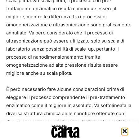
scala pilota. Su scala pilota, il processo con pre-
trattamento enzimatico risulta comunque essere il
migliore, mentre le differenze tra i processi di
omogeneizzazione e ultrasonicazione sono praticamente
annullate. Va però considerato che il processo di
ultrasonicazione può essere utilizzato solo su scala di
laboratorio senza possibilità di scale-up, pertanto il
processo di nanodimensionamento tramite
omogeneizzazione ad alta pressione risulta essere
migliore anche su scala pilota.
È però necessario fare alcune considerazioni prima di
eleggere il processo comprendente il pre-trattamento
enzimatico come il migliore in assoluto. Va sottolineata la
diversa struttura chimica delle nanofibre ottenute con i
due diversi approcci. Infatti, il pre-trattamento ossidativo,
che ha sicuramente un forte impatto sul processo
complessivo, introduce però unità carbossiliche sulla