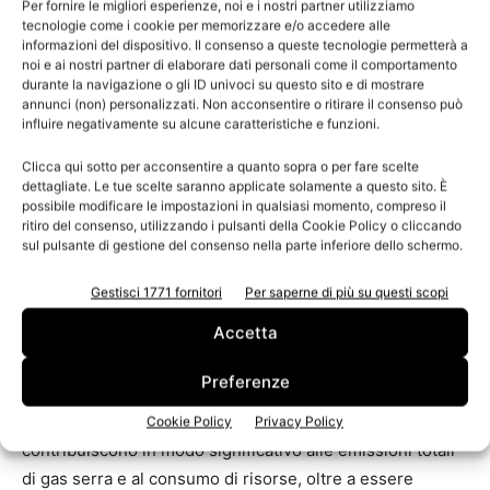
Per fornire le migliori esperienze, noi e i nostri partner utilizziamo
struttura delle nanofibre, conferendo proprietà
tecnologie come i cookie per memorizzare e/o accedere alle
informazioni del dispositivo. Il consenso a queste tecnologie permetterà a
aggiuntive al materiale. Inoltre, l’uso di fonti riciclate
noi e ai nostri partner di elaborare dati personali come il comportamento
come materie prime sembra essere la scelta ideale per
durante la navigazione o gli ID univoci su questo sito e di mostrare
annunci (non) personalizzati. Non acconsentire o ritirare il consenso può
ottenere processi sostenibili, ma è bene scegliere fonti
influire negativamente su alcune caratteristiche e funzioni.
riciclate con un alto contenuto di cellulosa per mantenere
i benefici della scelta fatta.
Clicca qui sotto per acconsentire a quanto sopra o per fare scelte
dettagliate. Le tue scelte saranno applicate solamente a questo sito. È
possibile modificare le impostazioni in qualsiasi momento, compreso il
Le applicazioni: dalla bio-edilizia alla sintesi di materiali
ritiro del consenso, utilizzando i pulsanti della Cookie Policy o cliccando
sul pulsante di gestione del consenso nella parte inferiore dello schermo.
nanostrutturati
Gestisci 1771 fornitori
Per saperne di più su questi scopi
Le nanofibre ottenute dai processi produttivi
Accetta
precedentemente descritti e caratterizzate da analisi di
LCA sono state utilizzate per diverse applicazioni, tra cui
Preferenze
il settore della bio-edilizia. In termini di impatto
ambientale, i materiali da costruzione tradizionali
Cookie Policy
Privacy Policy
contribuiscono in modo significativo alle emissioni totali
di gas serra e al consumo di risorse, oltre a essere