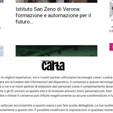
Istituto San Zeno di Verona:
formazione e automazione per il
futuro...
a
n
Ed
e le migliori esperienze, noi e i nostri partner utilizziamo tecnologie come i cookie
re e/o accedere alle informazioni del dispositivo. Il consenso a queste tecnolog
 a noi e ai nostri partner di elaborare dati personali come il comportamento duran
e o gli ID univoci su questo sito e di mostrare annunci (non) personalizzati. Non
Formazione
re o ritirare il consenso può influire negativamente su alcune caratteristiche e f
Istituto Salesiano San Zeno, aperte
le pre-iscrizioni al corso di
 sotto per acconsentire a quanto sopra o per fare scelte dettagliate. Le tue scelt
tecnologia...
solamente a questo sito. È possibile modificare le impostazioni in qualsiasi mome