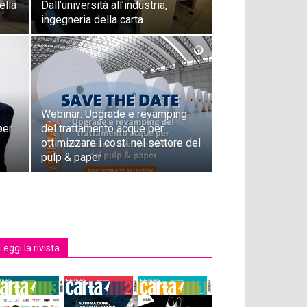
ella
Dall’università all’industria,
ingegneria della carta
Webinar: Upgrade e revamping
per
del trattamento acque per
ottimizzare i costi nel settore del
pulp & paper
Leggi la rivista