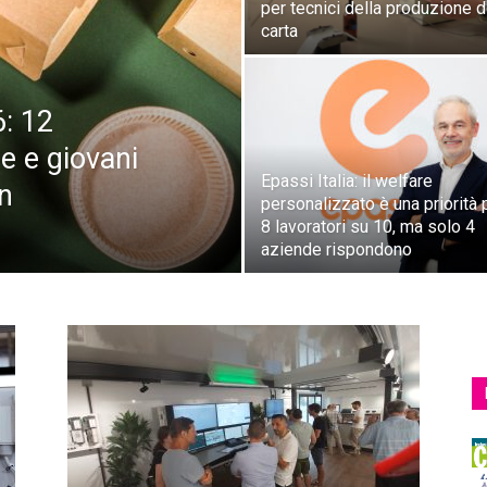
per tecnici della produzione d
carta
: 12
nde e giovani
Epassi Italia: il welfare
n
personalizzato è una priorità 
8 lavoratori su 10, ma solo 4
aziende rispondono