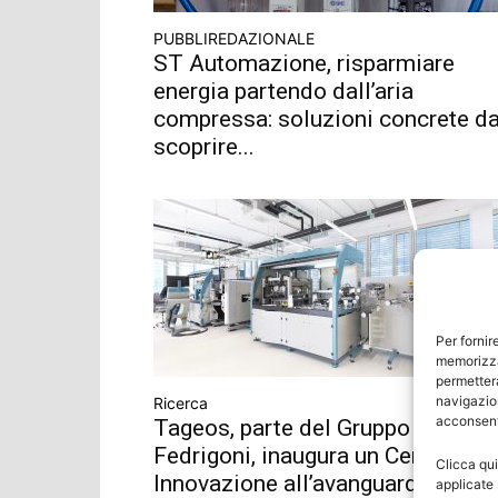
PUBBLIREDAZIONALE
ST Automazione, risparmiare
energia partendo dall’aria
compressa: soluzioni concrete d
scoprire...
Per fornir
memorizza
permetterà
navigazion
Ricerca
acconsenti
Tageos, parte del Gruppo
Fedrigoni, inaugura un Centro di
Clicca qui
Innovazione all’avanguardia
applicate 