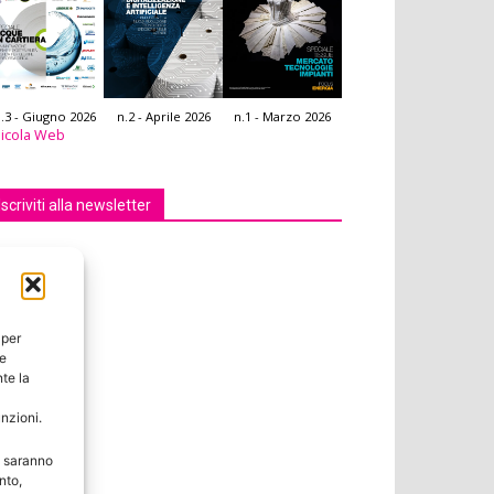
.3 - Giugno 2026
n.2 - Aprile 2026
n.1 - Marzo 2026
icola Web
Iscriviti alla newsletter
 per
ie
te la
unzioni.
e saranno
nto,