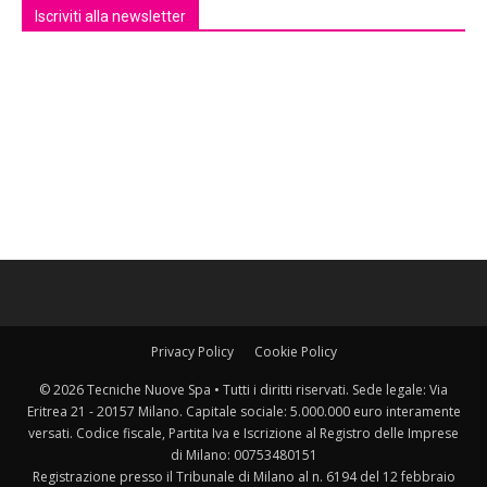
Iscriviti alla newsletter
Privacy Policy
Cookie Policy
© 2026 Tecniche Nuove Spa • Tutti i diritti riservati. Sede legale: Via
Eritrea 21 - 20157 Milano. Capitale sociale: 5.000.000 euro interamente
versati. Codice fiscale, Partita Iva e Iscrizione al Registro delle Imprese
di Milano: 00753480151
Registrazione presso il Tribunale di Milano al n. 6194 del 12 febbraio