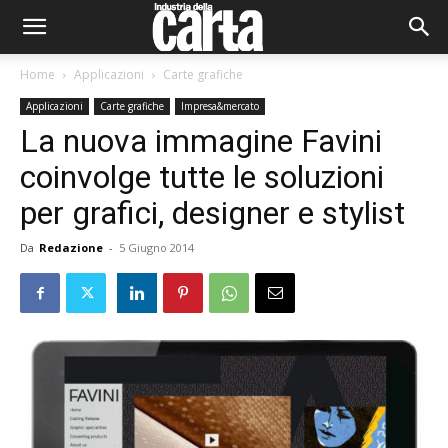
Home
Applicazioni
Carte grafiche
Applicazioni
Carte grafiche
Impresa&mercato
La nuova immagine Favini
coinvolge tutte le soluzioni
per grafici, designer e stylist
Da
Redazione
-
5 Giugno 2014