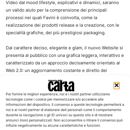
Video dal mood lifestyle, esplicativi e dinamici, saranno
un valido aiuto per la comprensione dei principali
processi nei quali Favini è coinvolta, come la
realizzazione dei prodotti release e la creazione, con le
specialità grafiche, dei più prestigiosi packaging.
Dal carattere deciso, elegante e glam, il nuovo Website si
presenta al pubblico con una grafica leggera, interattivo e
caratterizzato da un approccio decisamente orientato al
Web 2.0: un aggiornamento costante e diretto dei
contenuti caricati sulle pagine dei social network in cui è
presente, permette a Favini di mantenere una
comunicazione veloce e quotidiana con tutti i suoi
Per fornire le migliori esperienze, noi e i nostri partner utilizziamo
tecnologie come i cookie per memorizzare e/o accedere alle
interlocutori, che possono ricevere utili consigli e un
informazioni del dispositivo. Il consenso a queste tecnologie permetterà a
valido supporto per la realizzazione di ogni tipo di
noi e ai nostri partner di elaborare dati personali come il comportamento
progetto.
durante la navigazione o gli ID univoci su questo sito e di mostrare
annunci (non) personalizzati. Non acconsentire o ritirare il consenso può
influire negativamente su alcune caratteristiche e funzioni.