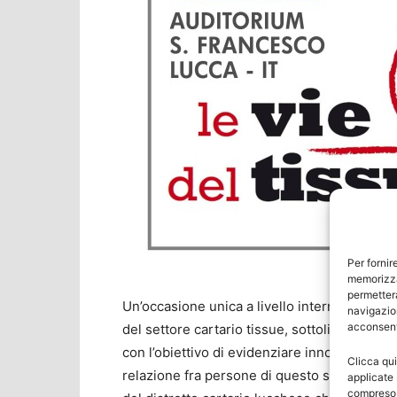
Per fornir
memorizza
permetterà
Un’occasione unica a livello internazionale,
navigazion
acconsenti
del settore cartario tissue, sottolineare l’e
con l’obiettivo di evidenziare innovazione, p
Clicca qui
relazione fra persone di questo settore indu
applicate 
compreso i