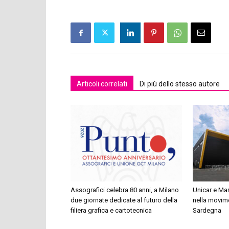
Articoli correlati
Di più dello stesso autore
Assografici celebra 80 anni, a Milano
Unicar e Man
due giornate dedicate al futuro della
nella movime
filiera grafica e cartotecnica
Sardegna