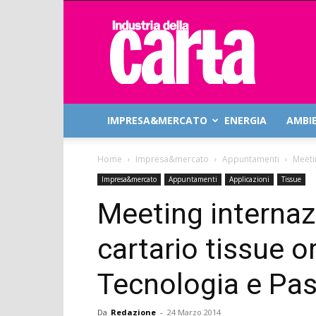
Industria
della
Carta
IMPRESA&MERCATO
ENERGIA
AMBI
Home
Impresa&mercato
Appuntamenti
Meeti
Impresa&mercato
Appuntamenti
Applicazioni
Tissue
Meeting internaz
cartario tissue o
Tecnologia e Pa
Da
Redazione
-
24 Marzo 2014