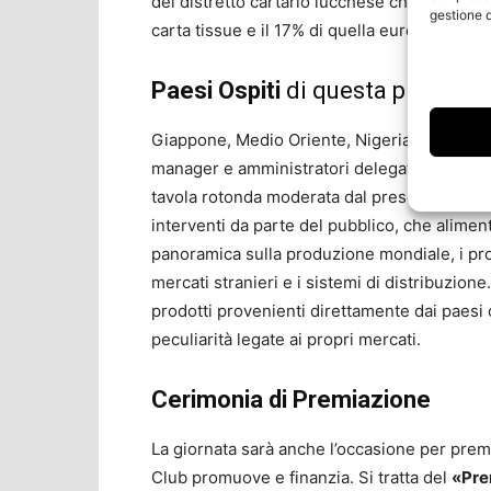
del distretto cartario lucchese che detiene i
gestione d
carta tissue e il 17% di quella europea.
Paesi Ospiti
di questa prima ed
Giappone, Medio Oriente, Nigeria, Paesi Arab
manager e amministratori delegati di import
tavola rotonda moderata dal presentatore st
interventi da parte del pubblico, che alime
panoramica sulla produzione mondiale, i prod
mercati stranieri e i sistemi di distribuzio
prodotti provenienti direttamente dai paesi 
peculiarità legate ai propri mercati.
Cerimonia di Premiazione
La giornata sarà anche l’occasione per premi
Club promuove e finanzia. Si tratta del
«Pre