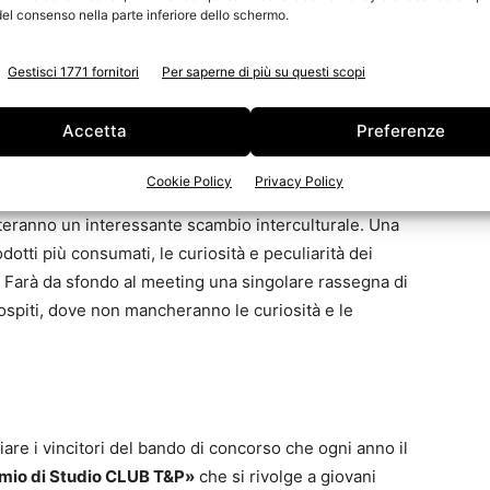
l controllo di circa l’80% della produzione nazionale di
el consenso nella parte inferiore dello schermo.
Gestisci 1771 fornitori
Per saperne di più su questi scopi
izione
Accetta
Preferenze
i (Abu Dhabi) e Ungheria. Relatori dei paesi ospiti
anti aziende tissue, che si confronteranno in una
Cookie Policy
Privacy Policy
atunitense Jonathan Roberts, con possibilità di
nteranno un interessante scambio interculturale. Una
otti più consumati, le curiosità e peculiarità dei
ne. Farà da sfondo al meeting una singolare rassegna di
ospiti, dove non mancheranno le curiosità e le
are i vincitori del bando di concorso che ogni anno il
mio di Studio CLUB T&P»
che si rivolge a giovani