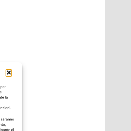
 per
ie
te la
unzioni.
e saranno
nto,
lsante di