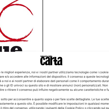
e le migliori esperienze, noi e i nostri partner utilizziamo tecnologie come i cookie
re e/o accedere alle informazioni del dispositivo. Il consenso a queste tecnolog
 a noi e ai nostri partner di elaborare dati personali come il comportamento duran
 per incontrare, conoscere e discutere realtà diverse
e o gli ID univoci su questo sito e di mostrare annunci (non) personalizzati. Non
re o ritirare il consenso può influire negativamente su alcune caratteristiche e f
ccellenza di ciascun sistema produttivo e distributivo,
eculiarità e curiosità. Un’interessante opportunità di
 sotto per acconsentire a quanto sopra o per fare scelte dettagliate. Le tue scelt
striale, che darà lo spunto anche per analizzare i dati
solamente a questo sito. È possibile modificare le impostazioni in qualsiasi mome
l ritiro del consenso, utilizzando i pulsanti della Cookie Policy o cliccando sul pu