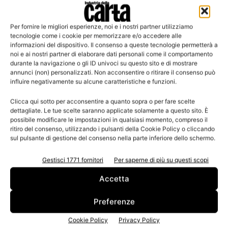
Warm-up Next elimina la necessità di una fonte d’acqua,
Per fornire le migliori esperienze, noi e i nostri partner utilizziamo
tecnologie come i cookie per memorizzare e/o accedere alle
rimuovendo le fasi di bagnatura e asciugatura della carta
informazioni del dispositivo. Il consenso a queste tecnologie permetterà a
durante la produzione.
noi e ai nostri partner di elaborare dati personali come il comportamento
durante la navigazione o gli ID univoci su questo sito e di mostrare
annunci (non) personalizzati. Non acconsentire o ritirare il consenso può
Inoltre, garantisce che la complessità della linea di
influire negativamente su alcune caratteristiche e funzioni.
produzione rimanga invariata. L’installazione della
Clicca qui sotto per acconsentire a quanto sopra o per fare scelte
stazione di pre-embossing non altera il funzionamento
dettagliate. Le tue scelte saranno applicate solamente a questo sito. È
della macchina, non richiede modifiche agli impianti
possibile modificare le impostazioni in qualsiasi momento, compreso il
esistenti, non introduce complessità per gli operatori e
ritiro del consenso, utilizzando i pulsanti della Cookie Policy o cliccando
sul pulsante di gestione del consenso nella parte inferiore dello schermo.
non necessita nuove competenze di manutenzione.
Gestisci 1771 fornitori
Per saperne di più su questi scopi
Accetta
Preferenze
Cookie Policy
Privacy Policy