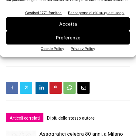
alle carte speciali e alle soluzioni più innovative, non
offre solo prodotti, ma soprattutto
soluzioni
, perfino
Gestisci 1771 fornitori
Per saperne di più su questi scopi
quelle a cui il cliente non ha ancora pensato… per
Accetta
garantire sempre migliori performance e riduzione di
costi. In una parola: competitività.
Preferenze
Cookie Policy
Privacy Policy
TAGS
Burgo Group
carta
Labelexpo
Mosaico
Articoli correlati
Di più dello stesso autore
Assografici celebra 80 anni, a Milano