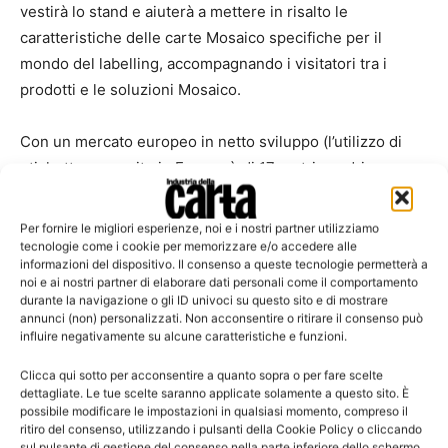
vestirà lo stand e aiuterà a mettere in risalto le
caratteristiche delle carte Mosaico specifiche per il
mondo del labelling, accompagnando i visitatori tra i
prodotti e le soluzioni Mosaico.
Con un mercato europeo in netto sviluppo (l’utilizzo di
etichette procapite in Europa è di 17 metri quadri a
persona, superiore a qualsiasi altro mercato) soprattutto
nell’Europa Orientale, dove la crescita raggiunge il 20 per
Per fornire le migliori esperienze, noi e i nostri partner utilizziamo
cento annuo, Labelexpo 2013 è la vetrina giusta per
tecnologie come i cookie per memorizzare e/o accedere alle
informazioni del dispositivo. Il consenso a queste tecnologie permetterà a
presentare al mondo la gamma Mosaico di carte
noi e ai nostri partner di elaborare dati personali come il comportamento
monopatinate specifiche per autoadesivi: carte
durante la navigazione o gli ID univoci su questo sito e di mostrare
annunci (non) personalizzati. Non acconsentire o ritirare il consenso può
monopatinate per frontali – lucide e matt, anche per usi
influire negativamente su alcune caratteristiche e funzioni.
specifici come vino, superalcolici, retail, greaseproof per
olio e aceto – e Clay Coated Kraft per siliconatura.
Clicca qui sotto per acconsentire a quanto sopra o per fare scelte
dettagliate. Le tue scelte saranno applicate solamente a questo sito. È
possibile modificare le impostazioni in qualsiasi momento, compreso il
La dinamica Business Unit Mosaico, interamente dedicata
ritiro del consenso, utilizzando i pulsanti della Cookie Policy o cliccando
sul pulsante di gestione del consenso nella parte inferiore dello schermo.