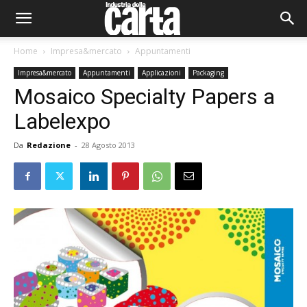
Home
Impresa&mercato
Appuntamenti
Impresa&mercato
Appuntamenti
Applicazioni
Packaging
Mosaico Specialty Papers a
Labelexpo
Da
Redazione
-
28 Agosto 2013