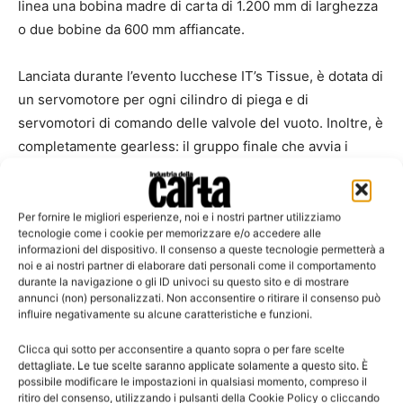
linea una bobina madre di carta di 1.200 mm di larghezza
o due bobine da 600 mm affiancate.
Lanciata durante l’evento lucchese IT’s Tissue, è dotata di
un servomotore per ogni cilindro di piega e di
servomotori di comando delle valvole del vuoto. Inoltre, è
completamente gearless: il gruppo finale che avvia i
tovaglioli alla macchina confezionatrice è configurato con
ruote a stella che assicurano il perfetto impilamento del
prodotto, anche alle alte velocità. L’impilatore posto sotto
Per fornire le migliori esperienze, noi e i nostri partner utilizziamo
tecnologie come i cookie per memorizzare e/o accedere alle
le ruote a stella include un sistema di smaltimento
informazioni del dispositivo. Il consenso a queste tecnologie permetterà a
automatico degli scarti che evita che l’operatore possa
noi e ai nostri partner di elaborare dati personali come il comportamento
durante la navigazione o gli ID univoci su questo sito e di mostrare
intervenire sulla macchina in prima persona.
annunci (non) personalizzati. Non acconsentire o ritirare il consenso può
influire negativamente su alcune caratteristiche e funzioni.
La macchina può produrre tovaglioli nelle misure dal
Clicca qui sotto per acconsentire a quanto sopra o per fare scelte
20×20 cm al 30×30 cm ed essere accoppiata a macchine
dettagliate. Le tue scelte saranno applicate solamente a questo sito. È
confezionatrici di varie tipologie. La velocità massima che
possibile modificare le impostazioni in qualsiasi momento, compreso il
ritiro del consenso, utilizzando i pulsanti della Cookie Policy o cliccando