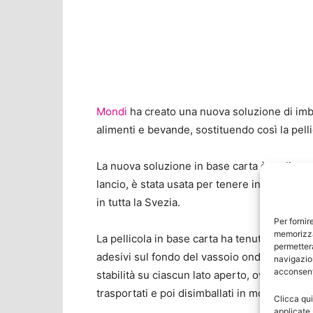
Mondi
ha creato una nuova soluzione di imbal
alimenti e bevande, sostituendo così la pellic
La nuova soluzione in base carta è realizza
lancio, è stata usata per tenere insieme 12 c
in tutta la Svezia.
Per fornir
memorizza
La pellicola in base carta ha tenuto saldame
permetterà
adesivi sul fondo del vassoio ondulato esist
navigazion
acconsenti
stabilità su ciascun lato aperto, ovvero, i pr
trasportati e poi disimballati in modo rapido
Clicca qui
applicate 