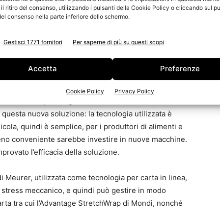
l ritiro del consenso, utilizzando i pulsanti della Cookie Policy o cliccando sul pu
100%, realizzata da risorse rinnovabili. Non è rivestita,
el consenso nella parte inferiore dello schermo.
tire per i clienti del settore retail nei flussi di riciclo
o prodotto presenta inoltre una combinazione esclusiva
Gestisci 1771 fornitori
Per saperne di più su questi scopi
ata robustezza e un’eccellente resistenza alla
ità, rendendo questa soluzione adatta anche per
Accetta
Preferenze
nea con i futuri requisiti normativi europei.
Cookie Policy
Privacy Policy
l’azienda ha potuto garantire che i macchinari
i questa nuova soluzione: la tecnologia utilizzata è
licola, quindi è semplice, per i produttori di alimenti e
meno conveniente sarebbe investire in nuove macchine.
provato l’efficacia della soluzione.
eurer, utilizzata come tecnologia per carta in linea,
 stress meccanico, e quindi può gestire in modo
arta tra cui l’Advantage StretchWrap di Mondi, nonché