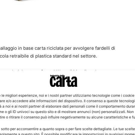
laggio in base carta riciclata per avvolgere fardelli di
ola retraibile di plastica standard nel settore.
ta con la Advantage StretchWrap di Mondi e, al suo
onfezioni di caffè durante l’imballaggio e la spedizione
e le migliori esperienze, noi e i nostri partner utilizziamo tecnologie come i cookie
re e/o accedere alle informazioni del dispositivo. Il consenso a queste tecnolog
nte in sede le confezioni, fissate con 4-6 gommini
 a noi e ai nostri partner di elaborare dati personali come il comportamento duran
ente. I punti di piegatura pre-punzonati garantiscono
e o gli ID univoci su questo sito e di mostrare annunci (non) personalizzati. Non
re o ritirare il consenso può influire negativamente su alcune caratteristiche e f
odotti all’interno possono essere visionati, impilati,
 e semplice per la vendita.
 sotto per acconsentire a quanto sopra o per fare scelte dettagliate. Le tue scelt
solamente a questo sito. È possibile modificare le impostazioni in qualsiasi mome