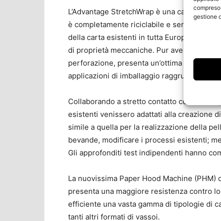
compreso i
L’Advantage StretchWrap è una carta kraft al 
gestione d
è completamente riciclabile e semplice da smal
della carta esistenti in tutta Europa. Quest
di proprietà meccaniche. Pur avendo un’elev
perforazione, presenta un’ottima estensibil
applicazioni di imballaggio raggruppate, in li
Collaborando a stretto contatto con
Meurer
,
esistenti venissero adattati alla creazione d
simile a quella per la realizzazione della pel
bevande, modificare i processi esistenti; 
Gli approfonditi test indipendenti hanno com
La nuovissima Paper Hood Machine (PHM) di M
presenta una maggiore resistenza contro lo
efficiente una vasta gamma di tipologie di c
tanti altri formati di vassoi.