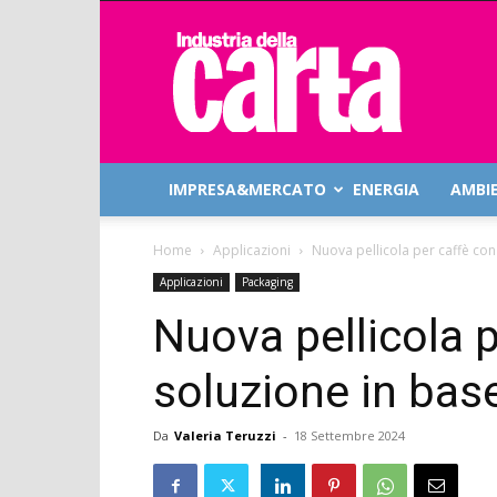
Industria
della
Carta
IMPRESA&MERCATO
ENERGIA
AMBI
Home
Applicazioni
Nuova pellicola per caffè con
Applicazioni
Packaging
Nuova pellicola 
soluzione in bas
Da
Valeria Teruzzi
-
18 Settembre 2024