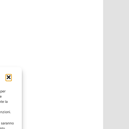
 per
ie
te la
unzioni.
e saranno
nto,