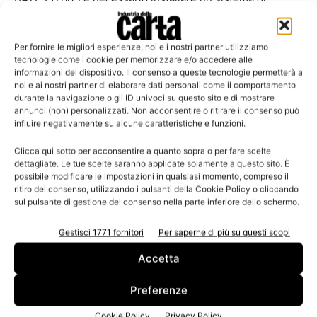
erogazione, che sincronizzi la velocità di scorrimento
della carta sulle linee di trasformazione con la quantità di
Per fornire le migliori esperienze, noi e i nostri partner utilizziamo
prodotto spruzzato dagli ugelli. L’adesione di questo
tecnologie come i cookie per memorizzare e/o accedere alle
prodotto sulla carta avviene per assorbimento e
informazioni del dispositivo. Il consenso a queste tecnologie permetterà a
noi e ai nostri partner di elaborare dati personali come il comportamento
successiva evaporazione dell’eccesso di acqua facendo
durante la navigazione o gli ID univoci su questo sito e di mostrare
sì che le spore restino intrappolate nella matrice fibrosa
annunci (non) personalizzati. Non acconsentire o ritirare il consenso può
influire negativamente su alcune caratteristiche e funzioni.
della carta e non siano quindi necessarie sostanze
leganti.
Clicca qui sotto per acconsentire a quanto sopra o per fare scelte
dettagliate. Le tue scelte saranno applicate solamente a questo sito. È
possibile modificare le impostazioni in qualsiasi momento, compreso il
Questa miscela di spore viene utilizzata solo per la carta
ritiro del consenso, utilizzando i pulsanti della Cookie Policy o cliccando
igienica e per degli asciugamani piegati, perché per
sul pulsante di gestione del consenso nella parte inferiore dello schermo.
essere attivata deve entrare a contatto con l’acqua.
Gestisci 1771 fornitori
Per saperne di più su questi scopi
La dose di BATP L1700S spruzzata sui veli di carta è stata
Accetta
calcolata sulla base di alcuni fattori:
Preferenze
consumo quotidiano di carta igienica pro capite
Cookie Policy
Privacy Policy