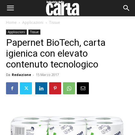
Home
Applicazioni
Tissue
Applicazioni
Tissue
Papernet BioTech, carta
igienica con elevato
contenuto tecnologico
Da
Redazione
-
15 Marzo 2017