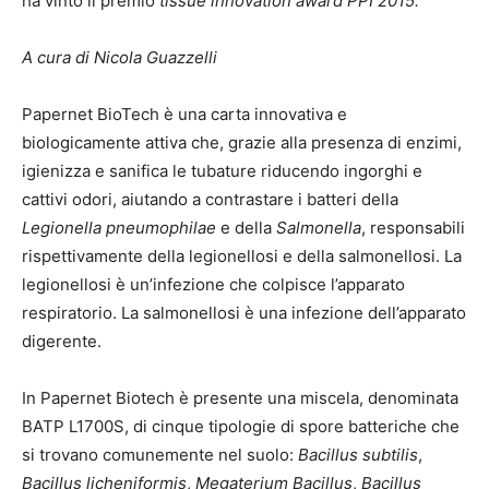
ha vinto il premio
tissue innovation award PPI 2015.
A cura di Nicola Guazzelli
Papernet BioTech è una carta innovativa e
biologicamente attiva che, grazie alla presenza di enzimi,
igienizza e sanifica le tubature riducendo ingorghi e
cattivi odori, aiutando a contrastare i batteri della
Legionella pneumophilae
e della
Salmonella
, responsabili
rispettivamente della legionellosi e della salmonellosi. La
legionellosi è un’infezione che colpisce l’apparato
respiratorio. La salmonellosi è una infezione dell’apparato
digerente.
In Papernet Biotech è presente una miscela, denominata
BATP L1700S, di cinque tipologie di spore batteriche che
si trovano comunemente nel suolo:
Bacillus subtilis
,
Bacillus licheniformis
,
Megaterium Bacillus
,
Bacillus