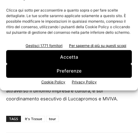
World in rolls», prodotta dal Lu.C.C.A. – Lucca Center of
Contemporary Art: 6 video-artisti (Francesco Attolini,
Clicca qui sotto per acconsentire a quanto sopra o per fare scelte
dettagliate. Le tue scelte saranno applicate solamente a questo sito. È
Christian Balzano, Luca Gaddini, Massimiliano Galliani,
possibile modificare le impostazioni in qualsiasi momento, compreso il
Maria Antonietta Scarpari, Francesco Zavattari) che
ritiro del consenso, utilizzando i pulsanti della Cookie Policy o cliccando
sul pulsante di gestione del consenso nella parte inferiore dello schermo.
hanno interpretato il proprio rapporto con il mondo o con
il loro personale mondo attraverso la carta tissue.
Gestisci 1771 fornitori
Per saperne di più su questi scopi
Realizzato in collaborazione con il Ministero degli Affari
Accetta
Esteri, ICE, Enit e Regione Toscana, il tour può contare
sul sostegno economico di Toscana Promozione e
Preferenze
Camera di Commercio di Lucca, che hanno fortemente
Cookie Policy
Privacy Policy
creduto nel progetto di “esportare” il territorio toscano
attraverso il binomio impresa e cultura, e sul
coordinamento esecutivo di Luccapromos e MVIVA.
TAGS
It's Tissue
tour