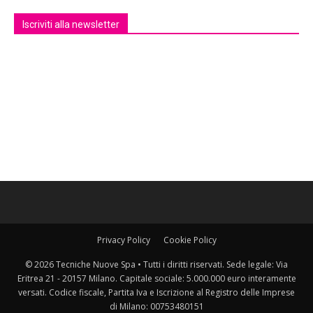
Iscriviti alla newsletter
Privacy Policy
Cookie Policy
© 2026 Tecniche Nuove Spa • Tutti i diritti riservati. Sede legale: Via
Eritrea 21 - 20157 Milano. Capitale sociale: 5.000.000 euro interamente
versati. Codice fiscale, Partita Iva e Iscrizione al Registro delle Imprese
di Milano: 00753480151