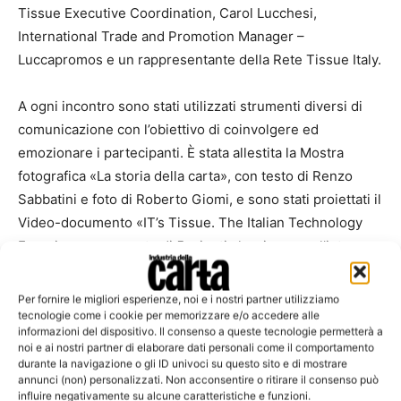
Tissue Executive Coordination, Carol Lucchesi,
International Trade and Promotion Manager –
Luccapromos e un rappresentante della Rete Tissue Italy.
A ogni incontro sono stati utilizzati strumenti diversi di
comunicazione con l’obiettivo di coinvolgere ed
emozionare i partecipanti. È stata allestita la Mostra
fotografica «La storia della carta», con testo di Renzo
Sabbatini e foto di Roberto Giomi, e sono stati proiettati il
Video-documento «IT’s Tissue. The Italian Technology
Experience», un corto di 5 minuti che riassume l’intero
evento lucchese e le 12 Open house, e il Video virale «Se
lo puoi sognare… lo puoi avere», a cura di Francesco
Per fornire le migliori esperienze, noi e i nostri partner utilizziamo
Zavattari, che allude all’investimento in tecnologia delle
tecnologie come i cookie per memorizzare e/o accedere alle
informazioni del dispositivo. Il consenso a queste tecnologie permetterà a
industrie della rete Tissue Italy.
noi e ai nostri partner di elaborare dati personali come il comportamento
durante la navigazione o gli ID univoci su questo sito e di mostrare
annunci (non) personalizzati. Non acconsentire o ritirare il consenso può
Ha arricchito l’evento una kermesse di video-arte «The
influire negativamente su alcune caratteristiche e funzioni.