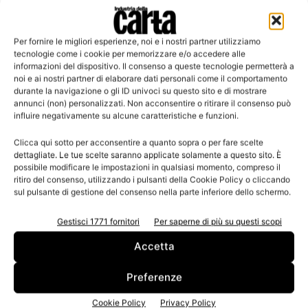
Per fornire le migliori esperienze, noi e i nostri partner utilizziamo
Leggi la rivista
tecnologie come i cookie per memorizzare e/o accedere alle
informazioni del dispositivo. Il consenso a queste tecnologie permetterà a
noi e ai nostri partner di elaborare dati personali come il comportamento
durante la navigazione o gli ID univoci su questo sito e di mostrare
annunci (non) personalizzati. Non acconsentire o ritirare il consenso può
influire negativamente su alcune caratteristiche e funzioni.
Clicca qui sotto per acconsentire a quanto sopra o per fare scelte
dettagliate. Le tue scelte saranno applicate solamente a questo sito. È
possibile modificare le impostazioni in qualsiasi momento, compreso il
ritiro del consenso, utilizzando i pulsanti della Cookie Policy o cliccando
sul pulsante di gestione del consenso nella parte inferiore dello schermo.
n.3 - Giugno 2026
n.2 - Aprile 2026
n.1 - Marzo 2026
Edicola Web
Gestisci 1771 fornitori
Per saperne di più su questi scopi
Accetta
Iscriviti alla newsletter
Preferenze
Cookie Policy
Privacy Policy