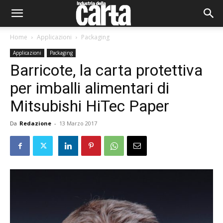
Home
Applicazioni
Packaging
Applicazioni
Packaging
Barricote, la carta protettiva
per imballi alimentari di
Mitsubishi HiTec Paper
Da
Redazione
-
13 Marzo 2017