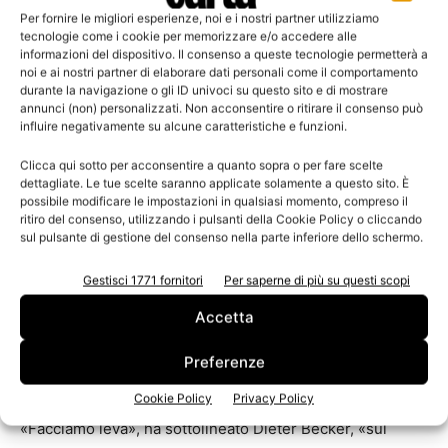
per lo sviluppo di nuove attività e la
corporate social
Per fornire le migliori esperienze, noi e i nostri partner utilizziamo
responsibility
Dieter Becker
, «c’è l’utilizzo di sole fibre
tecnologie come i cookie per memorizzare e/o accedere alle
informazioni del dispositivo. Il consenso a queste tecnologie permetterà a
vergini sbiancate; e di ingredienti del tutto conformi alla
noi e ai nostri partner di elaborare dati personali come il comportamento
normativa tedesca Bfr 36 per i materiali a diretto contatto
durante la navigazione o gli ID univoci su questo sito e di mostrare
annunci (non) personalizzati. Non acconsentire o ritirare il consenso può
con gli alimenti. Mitshubishi HiTec Paper ha inoltre scelto
influire negativamente su alcune caratteristiche e funzioni.
di servirsi di soli rivestimenti a base acquea che
Clicca qui sotto per acconsentire a quanto sopra o per fare scelte
garantiscono adeguate proprietà protettive evitando il
dettagliate. Le tue scelte saranno applicate solamente a questo sito. È
ricorso ai rivestimenti da estrusione». Secondo lo stesso
possibile modificare le impostazioni in qualsiasi momento, compreso il
Dieter Becker un ulteriore valore aggiunto è assicurato
ritiro del consenso, utilizzando i pulsanti della Cookie Policy o cliccando
sul pulsante di gestione del consenso nella parte inferiore dello schermo.
dall’utilizzo spinto di materie di origine biologica e
comunque rinnovabili – l’esempio è dato dagli olii vegetali
Gestisci 1771 fornitori
Per saperne di più su questi scopi
– e dalla rinuncia completa agli additivi di tipo fluoro-
Accetta
chimico. Al 100% biodegradabile, la protezione ideata da
Mitsubishi HiTec Paper può adattarsi e integrarsi con altri
Preferenze
generi di carta-base, posta però una granulosità
Cookie Policy
Privacy Policy
compresa fra i 35 e i 250 grammi per metro quadro.
«Facciamo leva», ha sottolineato Dieter Becker, «sul