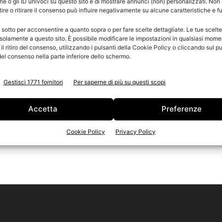
e o gli ID univoci su questo sito e di mostrare annunci (non) personalizzati. Non
re o ritirare il consenso può influire negativamente su alcune caratteristiche e f
n
 sotto per acconsentire a quanto sopra o per fare scelte dettagliate. Le tue scelt
Ed
solamente a questo sito. È possibile modificare le impostazioni in qualsiasi mome
l ritiro del consenso, utilizzando i pulsanti della Cookie Policy o cliccando sul pu
el consenso nella parte inferiore dello schermo.
Gestisci 1771 fornitori
Per saperne di più su questi scopi
Accetta
Preferenze
Cookie Policy
Privacy Policy