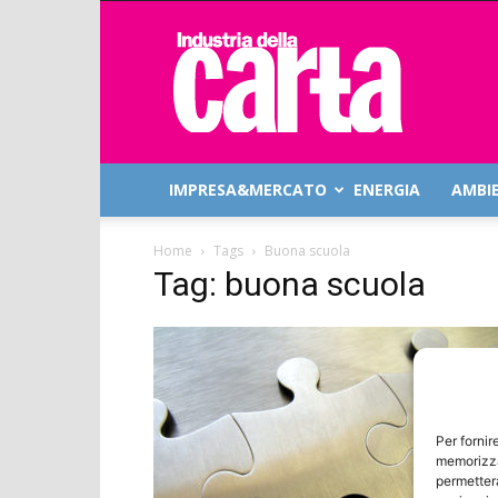
Industria
della
Carta
IMPRESA&MERCATO
ENERGIA
AMBI
Home
Tags
Buona scuola
Tag: buona scuola
Per fornir
memorizza
permetterà