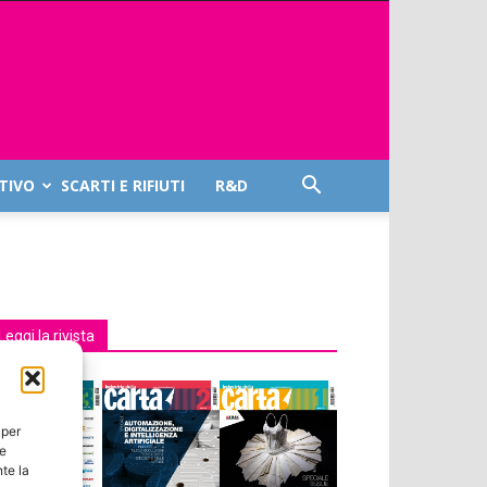
TIVO
SCARTI E RIFIUTI
R&D
Leggi la rivista
 per
ie
te la