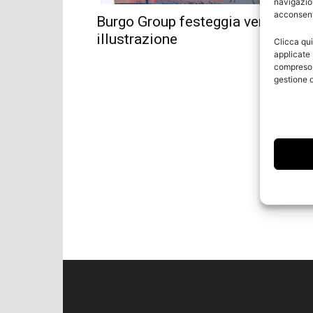
navigazion
acconsenti
Burgo Group festeggia vent’anni d
illustrazione
Clicca qui
applicate 
compreso i
gestione d