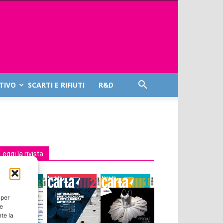
TIVO
SCARTI E RIFIUTI
R&D
Leggi la rivista
 per
ie
te la