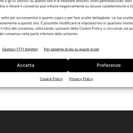
e o gli ID univoci su questo sito e di mostrare annunci (non) personalizzati. Non
re o ritirare il consenso può influire negativamente su alcune caratteristiche e f
i
n
 sotto per acconsentire a quanto sopra o per fare scelte dettagliate. Le tue scelt
Ed
solamente a questo sito. È possibile modificare le impostazioni in qualsiasi mome
l ritiro del consenso, utilizzando i pulsanti della Cookie Policy o cliccando sul pu
el consenso nella parte inferiore dello schermo.
Gestisci 1771 fornitori
Per saperne di più su questi scopi
Accetta
Preferenze
Cookie Policy
Privacy Policy