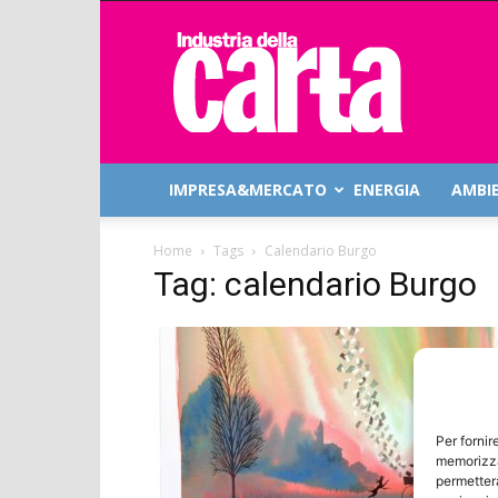
Industria
della
Carta
IMPRESA&MERCATO
ENERGIA
AMBI
Home
Tags
Calendario Burgo
Tag: calendario Burgo
Per fornir
memorizza
permetterà