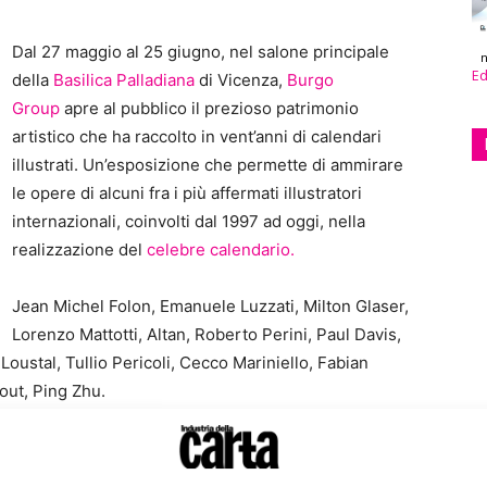
Dal 27 maggio al 25 giugno, nel salone principale
n
Ed
della
Basilica Palladiana
di Vicenza,
Burgo
Group
apre al pubblico il prezioso patrimonio
artistico che ha raccolto in vent’anni di calendari
illustrati. Un’esposizione che permette di ammirare
le opere di alcuni fra i più affermati illustratori
internazionali, coinvolti dal 1997 ad oggi, nella
realizzazione del
celebre calendario.
Jean Michel Folon, Emanuele Luzzati, Milton Glaser,
Lorenzo Mattotti, Altan, Roberto Perini, Paul Davis,
oustal, Tullio Pericoli, Cecco Mariniello, Fabian
out, Ping Zhu.
nte Burgo ha realizzato un artbook, Collezione Burgo
orosamente stampato su carta patinata
R4 Next satin.