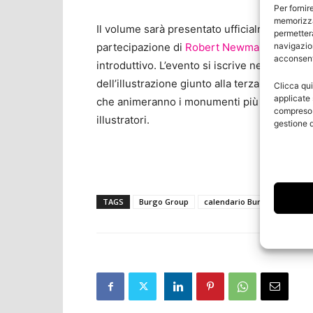
Per fornir
memorizza
Il volume sarà presentato ufficialmente il 31
permetterà
navigazion
partecipazione di
Robert Newman
, celebre
acconsenti
introduttivo. L’evento si iscrive nel nutrito 
dell’illustrazione giunto alla terza edizione
Clicca qui
applicate 
che animeranno i monumenti più prestigiosi 
compreso i
illustratori.
gestione d
TAGS
Burgo Group
calendario Burgo
R4 Nex