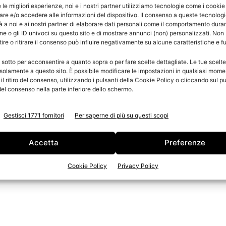
e le migliori esperienze, noi e i nostri partner utilizziamo tecnologie come i cookie
re e/o accedere alle informazioni del dispositivo. Il consenso a queste tecnolog
 maggio, in collaborazione con Illustri Festival e con la
 a noi e ai nostri partner di elaborare dati personali come il comportamento duran
e o gli ID univoci su questo sito e di mostrare annunci (non) personalizzati. Non
 art director americano che ne ha firmato il testo
re o ritirare il consenso può influire negativamente su alcune caratteristiche e f
programma di Illustri Festival 2017, festival biennale
; un mese di incontri, workshop e otto grandi mostre
 sotto per acconsentire a quanto sopra o per fare scelte dettagliate. Le tue scelt
solamente a questo sito. È possibile modificare le impostazioni in qualsiasi mome
della città e vedranno coinvolti più di novanta
l ritiro del consenso, utilizzando i pulsanti della Cookie Policy o cliccando sul pu
el consenso nella parte inferiore dello schermo.
Gestisci 1771 fornitori
Per saperne di più su questi scopi
Accetta
Preferenze
t satin
Cookie Policy
Privacy Policy