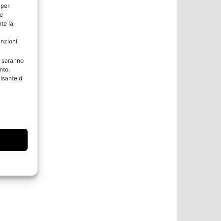
 per
ie
te la
unzioni.
e saranno
nto,
lsante di