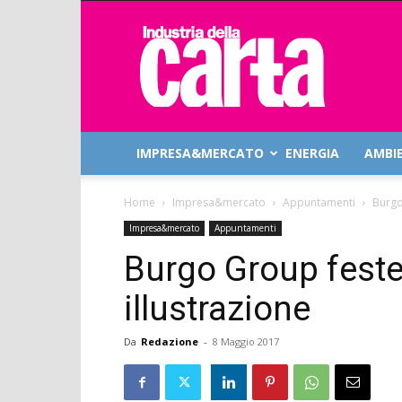
Industria
della
Carta
IMPRESA&MERCATO
ENERGIA
AMBI
Home
Impresa&mercato
Appuntamenti
Burgo
Impresa&mercato
Appuntamenti
Burgo Group feste
illustrazione
Da
Redazione
-
8 Maggio 2017