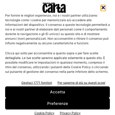
Per fornire le migliori esperienze, noi e i nostri partner utilizziamo
Leggi la rivista
tecnologie come i cookie per memorizzare e/o accedere alle
informazioni del dispositivo. Il consenso a queste tecnologie permetterà a
noi e ai nostri partner di elaborare dati personali come il comportamento
durante la navigazione o gli ID univoci su questo sito e di mostrare
annunci (non) personalizzati. Non acconsentire o ritirare il consenso può
influire negativamente su alcune caratteristiche e funzioni.
Clicca qui sotto per acconsentire a quanto sopra o per fare scelte
dettagliate. Le tue scelte saranno applicate solamente a questo sito. È
possibile modificare le impostazioni in qualsiasi momento, compreso il
ritiro del consenso, utilizzando i pulsanti della Cookie Policy o cliccando
sul pulsante di gestione del consenso nella parte inferiore dello schermo.
n.3 - Giugno 2026
n.2 - Aprile 2026
n.1 - Marzo 2026
Edicola Web
Gestisci 1771 fornitori
Per saperne di più su questi scopi
Accetta
Iscriviti alla newsletter
Preferenze
Cookie Policy
Privacy Policy