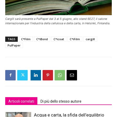
Cargill sarà presente a PulPaper dal 3 al 5 giugno, allo stand 6E27, il salone
internazionale per l’industria della cellulosa e della carta, in Helsinki, Finlandia.
TAGS
C*Film
C*iBond
C*icoat
C*iFilm
cargill
PulPaper
Articoli correlati
Di più dello stesso autore
Acqua e carta, la sfida dell’equilibrio