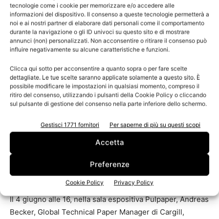
tecnologie come i cookie per memorizzare e/o accedere alle
della carta, in Helsinki, Finlandia. Quest’anno, lo
stand
informazioni del dispositivo. Il consenso a queste tecnologie permetterà a
(6E27)
, metterà in evidenza come l’azienda «aiuta i clienti
noi e ai nostri partner di elaborare dati personali come il comportamento
durante la navigazione o gli ID univoci su questo sito e di mostrare
a prosperare» o, in altre parole, crescere, migliorare e
annunci (non) personalizzati. Non acconsentire o ritirare il consenso può
avere successo. Grazie a un rapporto di lunga durata con
influire negativamente su alcune caratteristiche e funzioni.
i produttori di carta, costruito su una profonda
Clicca qui sotto per acconsentire a quanto sopra o per fare scelte
comprensione delle loro sfide e bisogni, oltre a un
dettagliate. Le tue scelte saranno applicate solamente a questo sito. È
portafoglio esteso di prodotti di origine rinnovabile,
possibile modificare le impostazioni in qualsiasi momento, compreso il
ritiro del consenso, utilizzando i pulsanti della Cookie Policy o cliccando
Cargill può aiutare i clienti a sviluppare prodotti
sul pulsante di gestione del consenso nella parte inferiore dello schermo.
innovativi, rafforzando nel contempo la velocità di azione
sul mercato e consentire una crescita sostenibile.
Gestisci 1771 fornitori
Per saperne di più su questi scopi
Accetta
Condividere le competenze
Preferenze
tecniche
Cookie Policy
Privacy Policy
Il 4 giugno alle 16, nella sala espositiva Pulpaper, Andreas
Becker, Global Technical Paper Manager di Cargill,