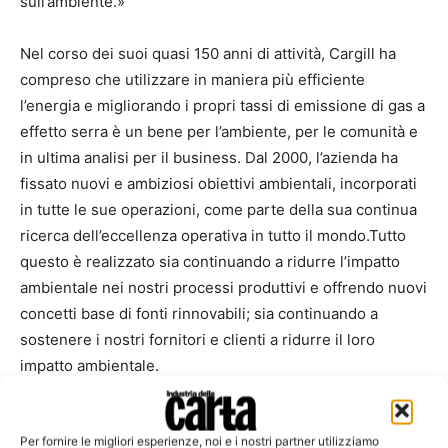
sull’ambiente.»
Nel corso dei suoi quasi 150 anni di attività, Cargill ha
compreso che utilizzare in maniera più efficiente
l’energia e migliorando i propri tassi di emissione di gas a
effetto serra è un bene per l’ambiente, per le comunità e
in ultima analisi per il business. Dal 2000, l’azienda ha
fissato nuovi e ambiziosi obiettivi ambientali, incorporati
in tutte le sue operazioni, come parte della sua continua
ricerca dell’eccellenza operativa in tutto il mondo.Tutto
questo è realizzato sia continuando a ridurre l’impatto
ambientale nei nostri processi produttivi e offrendo nuovi
concetti base di fonti rinnovabili; sia continuando a
sostenere i nostri fornitori e clienti a ridurre il loro
impatto ambientale.
Cargill sarà presente a PulPaper dal 3 al 5 giugno 2014, il
Per fornire le migliori esperienze, noi e i nostri partner utilizziamo
salone internazionale per l’industria della cellulosa e