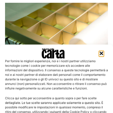
Per fornire le migliori esperienze, noi e i nostri partner utilizziamo
tecnologie come i cookie per memorizzare e/o accedere alle
informazioni del dispositivo. Il consenso a queste tecnologie permetterà a
noi e ai nostri partner di elaborare dati personali come il comportamento
Applicazioni. Cartoncino patinato
durante la navigazione o gli ID univoci su questo sito e di mostrare
C*iCoat, una soluzione verde e conveniente
annunci (non) personalizzati. Non acconsentire o ritirare il consenso può
influire negativamente su alcune caratteristiche e funzioni.
Clicca qui sotto per acconsentire a quanto sopra o per fare scelte
dettagliate. Le tue scelte saranno applicate solamente a questo sito. È
possibile modificare le impostazioni in qualsiasi momento, compreso il
Leggi la rivista
ritiro del consenso, utilizzando i pulsanti della Cookie Policy o cliccando