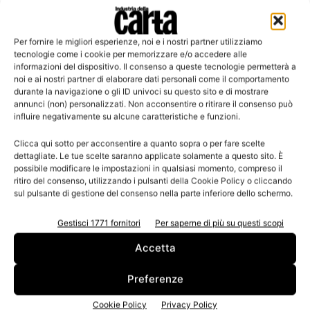
Per fornire le migliori esperienze, noi e i nostri partner utilizziamo
Leggi la rivista
tecnologie come i cookie per memorizzare e/o accedere alle
informazioni del dispositivo. Il consenso a queste tecnologie permetterà a
noi e ai nostri partner di elaborare dati personali come il comportamento
durante la navigazione o gli ID univoci su questo sito e di mostrare
annunci (non) personalizzati. Non acconsentire o ritirare il consenso può
influire negativamente su alcune caratteristiche e funzioni.
Clicca qui sotto per acconsentire a quanto sopra o per fare scelte
dettagliate. Le tue scelte saranno applicate solamente a questo sito. È
possibile modificare le impostazioni in qualsiasi momento, compreso il
ritiro del consenso, utilizzando i pulsanti della Cookie Policy o cliccando
sul pulsante di gestione del consenso nella parte inferiore dello schermo.
n.3 - Giugno 2026
n.2 - Aprile 2026
n.1 - Marzo 2026
Edicola Web
Gestisci 1771 fornitori
Per saperne di più su questi scopi
Accetta
Iscriviti alla newsletter
Preferenze
Cookie Policy
Privacy Policy