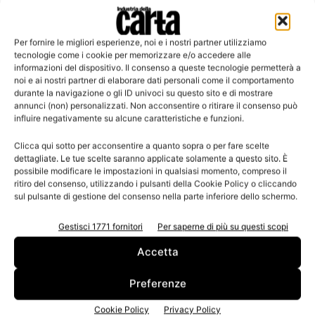
Per fornire le migliori esperienze, noi e i nostri partner utilizziamo
Leggi la rivista
tecnologie come i cookie per memorizzare e/o accedere alle
informazioni del dispositivo. Il consenso a queste tecnologie permetterà a
noi e ai nostri partner di elaborare dati personali come il comportamento
durante la navigazione o gli ID univoci su questo sito e di mostrare
annunci (non) personalizzati. Non acconsentire o ritirare il consenso può
influire negativamente su alcune caratteristiche e funzioni.
Clicca qui sotto per acconsentire a quanto sopra o per fare scelte
dettagliate. Le tue scelte saranno applicate solamente a questo sito. È
possibile modificare le impostazioni in qualsiasi momento, compreso il
ritiro del consenso, utilizzando i pulsanti della Cookie Policy o cliccando
sul pulsante di gestione del consenso nella parte inferiore dello schermo.
n.3 - Giugno 2026
n.2 - Aprile 2026
n.1 - Marzo 2026
Edicola Web
Gestisci 1771 fornitori
Per saperne di più su questi scopi
Accetta
Iscriviti alla newsletter
Preferenze
Cookie Policy
Privacy Policy