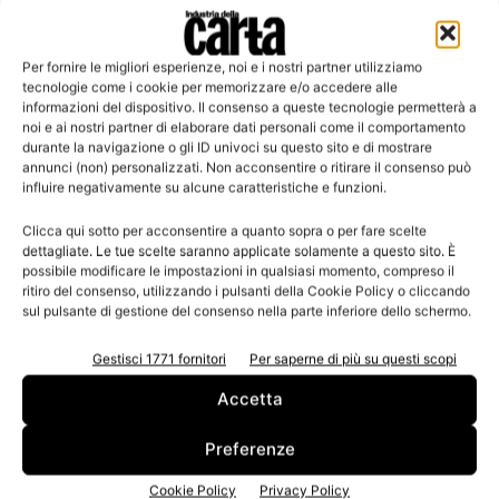
Per fornire le migliori esperienze, noi e i nostri partner utilizziamo
Leggi la rivista
tecnologie come i cookie per memorizzare e/o accedere alle
informazioni del dispositivo. Il consenso a queste tecnologie permetterà a
noi e ai nostri partner di elaborare dati personali come il comportamento
durante la navigazione o gli ID univoci su questo sito e di mostrare
annunci (non) personalizzati. Non acconsentire o ritirare il consenso può
influire negativamente su alcune caratteristiche e funzioni.
Clicca qui sotto per acconsentire a quanto sopra o per fare scelte
dettagliate. Le tue scelte saranno applicate solamente a questo sito. È
possibile modificare le impostazioni in qualsiasi momento, compreso il
ritiro del consenso, utilizzando i pulsanti della Cookie Policy o cliccando
sul pulsante di gestione del consenso nella parte inferiore dello schermo.
n.3 - Giugno 2026
n.2 - Aprile 2026
n.1 - Marzo 2026
Edicola Web
Gestisci 1771 fornitori
Per saperne di più su questi scopi
Accetta
Iscriviti alla newsletter
Preferenze
Cookie Policy
Privacy Policy