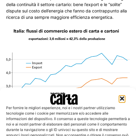
della continuità il settore cartario: bene l’export e le “solite”
dispute sul costo dell’energia che fanno da contrappunto alla
ricerca di una sempre maggiore efficienza energetica.
Per fornire le migliori esperienze, noi e i nostri partner utilizziamo
tecnologie come i cookie per memorizzare e/o accedere alle
informazioni del dispositivo. Il consenso a queste tecnologie permetterà a
noi e ai nostri partner di elaborare dati personali come il comportamento
Assocarta
durante la navigazione o gli ID univoci su questo sito e di mostrare
Un’analisi italiana ed Europea del settore. La
annunci (non) personalizzati. Non acconsentire o ritirare il consenso può