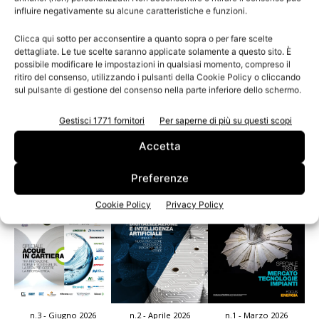
influire negativamente su alcune caratteristiche e funzioni.
carta tra crisi e...
Un 2012 che è andato peggio del 2011 e che non ha
Clicca qui sotto per acconsentire a quanto sopra o per fare scelte
dettagliate. Le tue scelte saranno applicate solamente a questo sito. È
migliorato la vita agli italiani. Queste sono state le premesse
possibile modificare le impostazioni in qualsiasi momento, compreso il
del Presidente di Assocarta, Paolo Culicchi, durante la sua
ritiro del consenso, utilizzando i pulsanti della Cookie Policy o cliccando
relazione all’assemblea annuale dell’associazione.
sul pulsante di gestione del consenso nella parte inferiore dello schermo.
Gestisci 1771 fornitori
Per saperne di più su questi scopi
Accetta
Leggi la rivista
Preferenze
Cookie Policy
Privacy Policy
n.3 - Giugno 2026
n.2 - Aprile 2026
n.1 - Marzo 2026