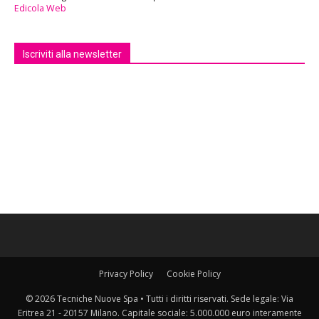
Edicola Web
Iscriviti alla newsletter
Privacy Policy
Cookie Policy
© 2026 Tecniche Nuove Spa • Tutti i diritti riservati. Sede legale: Via
Eritrea 21 - 20157 Milano. Capitale sociale: 5.000.000 euro interamente