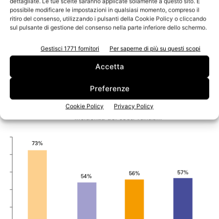
dettagliate. Le tue scelte saranno applicate solamente a questo sito. È
che sono continuati fino alla primavera del 2013, così
possibile modificare le impostazioni in qualsiasi momento, compreso il
come si sono rilevati apprezzamenti delle fibre lunghe,
ritiro del consenso, utilizzando i pulsanti della Cookie Policy o cliccando
sul pulsante di gestione del consenso nella parte inferiore dello schermo.
dovuti al rafforzamento dell’euro, e una sostanziale
stazionarietà delle fibre corte. Il rallentamento cinese,
Gestisci 1771 fornitori
Per saperne di più su questi scopi
infine, ha influenzato anche il settore della carta da
Accetta
macero che ha visto una diminuzione degli
approvvigionamenti in Europa da parte della Cina del
Preferenze
10%.
Cookie Policy
Privacy Policy