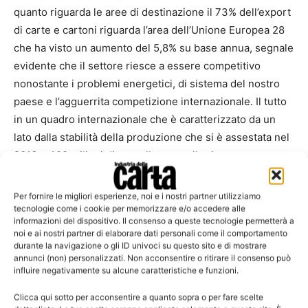
quanto riguarda le aree di destinazione il 73% dell’export
di carte e cartoni riguarda l’area dell’Unione Europea 28
che ha visto un aumento del 5,8% su base annua, segnale
evidente che il settore riesce a essere competitivo
nonostante i problemi energetici, di sistema del nostro
paese e l’agguerrita competizione internazionale. Il tutto
in un quadro internazionale che è caratterizzato da un
lato dalla stabilità della produzione che si è assestata nel
2013 a 400 milioni di tonnellate, con il primo
ridimensionamento del gigante cinese che nel 2013 che
anche se è rimasto oltre i 100 milioni di tonnellate ha
Per fornire le migliori esperienze, noi e i nostri partner utilizziamo
visto una riduzione su base annua dell’1,4%, mentre
tecnologie come i cookie per memorizzare e/o accedere alle
informazioni del dispositivo. Il consenso a queste tecnologie permetterà a
sempre nell’area asiatica crescono Corea del Sud, +3,7%,
noi e ai nostri partner di elaborare dati personali come il comportamento
India e Indonesia, entrambe con un +2,5%.
durante la navigazione o gli ID univoci su questo sito e di mostrare
annunci (non) personalizzati. Non acconsentire o ritirare il consenso può
influire negativamente su alcune caratteristiche e funzioni.
L’altra questione, invece, è rappresentata dalle tensioni
sulle materie prime con i rincari che delle fibre vergini
Clicca qui sotto per acconsentire a quanto sopra o per fare scelte