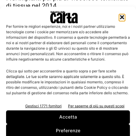
di tissue nel 2014
Per fornire le migliori esperienze, noi e i nostri partner utilizziamo
tecnologie come i cookie per memorizzare e/o accedere alle
informazioni del dispositivo. Il consenso a queste tecnologie permetterà a
Leggi la rivista
noi e ai nostri partner di elaborare dati personali come il comportamento
durante la navigazione o gli ID univoci su questo sito e di mostrare
annunci (non) personalizzati. Non acconsentire o ritirare il consenso può
influire negativamente su alcune caratteristiche e funzioni.
Clicca qui sotto per acconsentire a quanto sopra o per fare scelte
dettagliate. Le tue scelte saranno applicate solamente a questo sito. È
possibile modificare le impostazioni in qualsiasi momento, compreso il
ritiro del consenso, utilizzando i pulsanti della Cookie Policy o cliccando
sul pulsante di gestione del consenso nella parte inferiore dello schermo.
Gestisci 1771 fornitori
Per saperne di più su questi scopi
n.3 - Giugno 2026
n.2 - Aprile 2026
n.1 - Marzo 2026
Edicola Web
Accetta
Preferenze
Iscriviti alla newsletter