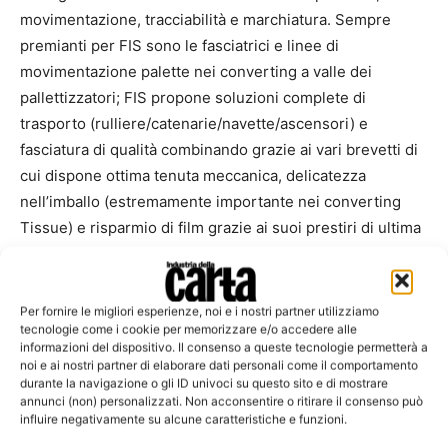
movimentazione, tracciabilità e marchiatura. Sempre
premianti per FIS sono le fasciatrici e linee di
movimentazione palette nei converting a valle dei
pallettizzatori; FIS propone soluzioni complete di
trasporto (rulliere/catenarie/navette/ascensori) e
fasciatura di qualità combinando grazie ai vari brevetti di
cui dispone ottima tenuta meccanica, delicatezza
nell’imballo (estremamente importante nei converting
Tissue) e risparmio di film grazie ai suoi prestiri di ultima
generazione in grado di raggiungere percentuali di
elongazione oltre il 400%.
Per fornire le migliori esperienze, noi e i nostri partner utilizziamo
tecnologie come i cookie per memorizzare e/o accedere alle
E a completamento dell’offerta FIS per il mondo tissue,
informazioni del dispositivo. Il consenso a queste tecnologie permetterà a
vanno considerati i sistemi di movimentazione balle di
noi e ai nostri partner di elaborare dati personali come il comportamento
cellulosa/macero e carico pulper con diverse soluzioni
durante la navigazione o gli ID univoci su questo sito e di mostrare
annunci (non) personalizzati. Non acconsentire o ritirare il consenso può
automatiche e semiautomatiche.
influire negativamente su alcune caratteristiche e funzioni.