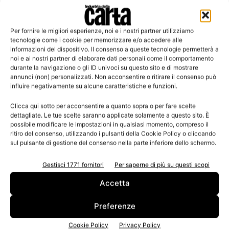
Per fornire le migliori esperienze, noi e i nostri partner utilizziamo
Leggi la rivista
tecnologie come i cookie per memorizzare e/o accedere alle
informazioni del dispositivo. Il consenso a queste tecnologie permetterà a
noi e ai nostri partner di elaborare dati personali come il comportamento
durante la navigazione o gli ID univoci su questo sito e di mostrare
annunci (non) personalizzati. Non acconsentire o ritirare il consenso può
influire negativamente su alcune caratteristiche e funzioni.
Clicca qui sotto per acconsentire a quanto sopra o per fare scelte
dettagliate. Le tue scelte saranno applicate solamente a questo sito. È
possibile modificare le impostazioni in qualsiasi momento, compreso il
ritiro del consenso, utilizzando i pulsanti della Cookie Policy o cliccando
sul pulsante di gestione del consenso nella parte inferiore dello schermo.
n.3 - Giugno 2026
n.2 - Aprile 2026
n.1 - Marzo 2026
Edicola Web
Gestisci 1771 fornitori
Per saperne di più su questi scopi
Accetta
Iscriviti alla newsletter
Preferenze
Cookie Policy
Privacy Policy