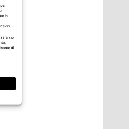
 per
ie
te la
unzioni.
e saranno
nto,
lsante di