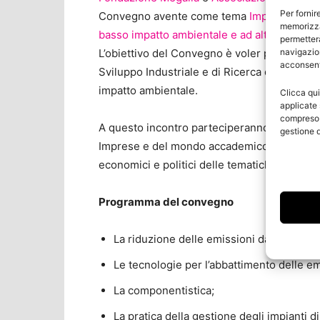
Per fornir
Convegno avente come tema
Impianti termo
memorizza
basso impatto ambientale e ad alto rendim
permetterà
L’obiettivo del Convegno è voler presentare i
navigazion
acconsenti
Sviluppo Industriale e di Ricerca delle pro
impatto ambientale.
Clicca qui
applicate 
compreso i
A questo incontro parteciperanno importanti 
gestione d
Imprese e del mondo accademico, che affronter
economici e politici delle tematiche proposte
Programma del convegno
La riduzione delle emissioni dalle central
Le tecnologie per l’abbattimento delle em
La componentistica;
La pratica della gestione degli impianti 