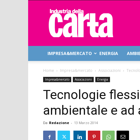
Industria
della
Carta
IMPRESA&MERCATO
ENERGIA
AMBI
Home
Impresa&mercato
Associazioni
Tecnolo
Impresa&mercato
Associazioni
Energia
Tecnologie flessi
ambientale e ad 
Da
Redazione
-
13 Marzo 2014