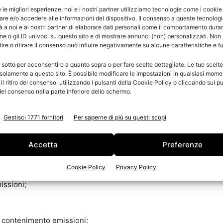
e le migliori esperienze, noi e i nostri partner utilizziamo tecnologie come i cookie
tecnici per un’energia pulita. Tecnologie flessibili a
re e/o accedere alle informazioni del dispositivo. Il consenso a queste tecnolog
ento
che si terrà a
Milano
il prossimo
8 aprile 2014
.
 a noi e ai nostri partner di elaborare dati personali come il comportamento duran
n termini ampi e approfonditi, lo stato attuale di
e o gli ID univoci su questo sito e di mostrare annunci (non) personalizzati. Non
re o ritirare il consenso può influire negativamente su alcune caratteristiche e f
blematiche inerenti la produzione di energia con minimo
 sotto per acconsentire a quanto sopra o per fare scelte dettagliate. Le tue scelt
solamente a questo sito. È possibile modificare le impostazioni in qualsiasi mome
l ritiro del consenso, utilizzando i pulsanti della Cookie Policy o cliccando sul pu
esponenti delle Istituzioni, delle Associazioni, delle
el consenso nella parte inferiore dello schermo.
anno tutti gli aspetti scientifici, tecnologici,
 dibattendo i processi in atto e le prospettive future.
Gestisci 1771 fornitori
Per saperne di più su questi scopi
Accetta
Preferenze
i di produzione energia, aspetti generali e normativi;
Cookie Policy
Privacy Policy
issioni;
di contenimento emissioni;