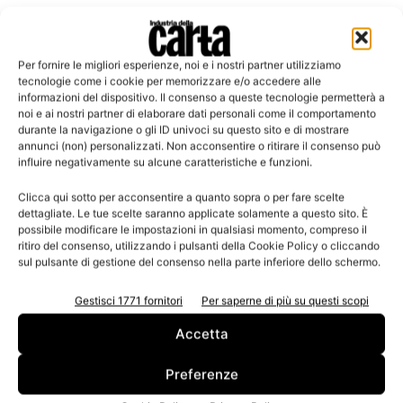
Per fornire le migliori esperienze, noi e i nostri partner utilizziamo
tecnologie come i cookie per memorizzare e/o accedere alle
Leggi la rivista
informazioni del dispositivo. Il consenso a queste tecnologie permetterà a
noi e ai nostri partner di elaborare dati personali come il comportamento
durante la navigazione o gli ID univoci su questo sito e di mostrare
annunci (non) personalizzati. Non acconsentire o ritirare il consenso può
influire negativamente su alcune caratteristiche e funzioni.
Clicca qui sotto per acconsentire a quanto sopra o per fare scelte
dettagliate. Le tue scelte saranno applicate solamente a questo sito. È
possibile modificare le impostazioni in qualsiasi momento, compreso il
ritiro del consenso, utilizzando i pulsanti della Cookie Policy o cliccando
sul pulsante di gestione del consenso nella parte inferiore dello schermo.
n.3 - Giugno 2026
n.2 - Aprile 2026
n.1 - Marzo 2026
Gestisci 1771 fornitori
Per saperne di più su questi scopi
Edicola Web
Accetta
Iscriviti alla newsletter
Preferenze