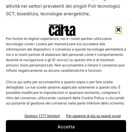
attività nei settori prevalenti dei singoli Poli tecnologici
(ICT, bioedilizia, tecnologie energetiche,
nanotecnologie), avere un progetto imprenditoriale
innovativo in tali settori, e se l’impresa è una Spin off di
un ente partner è sufficiente il rispetto dei soli requisiti
Per fornire le migliori esperienze, noi e i nostri partner utilizziamo
anagrafici (costituzione da non oltre 36 mesi). Il progetto
tecnologie come i cookie per memorizzare e/o accedere alle
informazioni del dispositivo. Il consenso a queste tecnologie permetterà a
della Regione Toscana «Start Up House» prevede che le
noi e ai nostri partner di elaborare dati personali come il comportamento
nuove imprese giovanili possano ottenere un contributo
durante la navigazione o gli ID univoci su questo sito e di mostrare
annunci (non) personalizzati. Non acconsentire o ritirare il consenso può
a fondo perduto pari al 100% per spese di consulenza e di
influire negativamente su alcune caratteristiche e funzioni.
insediamento temporaneo in un incubatore regionale.
Clicca qui sotto per acconsentire a quanto sopra o per fare scelte
dettagliate. Le tue scelte saranno applicate solamente a questo sito. È
Invece l’insediamento negli acceleratori è accessibile a
possibile modificare le impostazioni in qualsiasi momento, compreso il
imprese di ogni tipo, dimensione ed età che intendano
ritiro del consenso, utilizzando i pulsanti della Cookie Policy o cliccando
sul pulsante di gestione del consenso nella parte inferiore dello schermo.
sviluppare progetti innovativi nei medesimi settori di
attività previsti.
Gestisci 1771 fornitori
Per saperne di più su questi scopi
Accetta