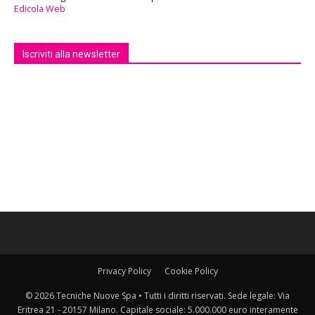
Edicola Web
Iscriviti alla newsletter
Privacy Policy
Cookie Policy
© 2026 Tecniche Nuove Spa • Tutti i diritti riservati. Sede legale: Via
Eritrea 21 - 20157 Milano. Capitale sociale: 5.000.000 euro interamente