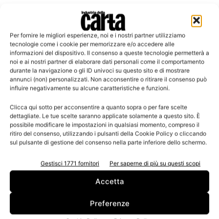
Per fornire le migliori esperienze, noi e i nostri partner utilizziamo
tecnologie come i cookie per memorizzare e/o accedere alle
Leggi la rivista
informazioni del dispositivo. Il consenso a queste tecnologie permetterà a
noi e ai nostri partner di elaborare dati personali come il comportamento
durante la navigazione o gli ID univoci su questo sito e di mostrare
annunci (non) personalizzati. Non acconsentire o ritirare il consenso può
influire negativamente su alcune caratteristiche e funzioni.
Clicca qui sotto per acconsentire a quanto sopra o per fare scelte
dettagliate. Le tue scelte saranno applicate solamente a questo sito. È
possibile modificare le impostazioni in qualsiasi momento, compreso il
ritiro del consenso, utilizzando i pulsanti della Cookie Policy o cliccando
sul pulsante di gestione del consenso nella parte inferiore dello schermo.
n.3 - Giugno 2026
n.2 - Aprile 2026
n.1 - Marzo 2026
Gestisci 1771 fornitori
Per saperne di più su questi scopi
Edicola Web
Accetta
Iscriviti alla newsletter
Preferenze