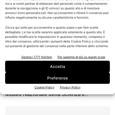
sulla storia...
noi e ai nostri partner di elaborare dati personali come il comportamento
durante la navigazione o gli ID univoci su questo sito e di mostrare
Domande di partecipazione da inviare entro e non oltre il 31
annunci (non) personalizzati. Non acconsentire o ritirare il consenso può
luglio 2014
influire negativamente su alcune caratteristiche e funzioni.
Clicca qui sotto per acconsentire a quanto sopra o per fare scelte
dettagliate. Le tue scelte saranno applicate solamente a questo sito. È
possibile modificare le impostazioni in qualsiasi momento, compreso il
ritiro del consenso, utilizzando i pulsanti della Cookie Policy o cliccando
sul pulsante di gestione del consenso nella parte inferiore dello schermo.
Gestisci 1771 fornitori
Per saperne di più su questi scopi
Accetta
Preferenze
Last minute! Venerdì 4 aprile
Inaugurazione della nuova area Carta del
Cookie Policy
Privacy Policy
Museo Nazionale della Scienza e...