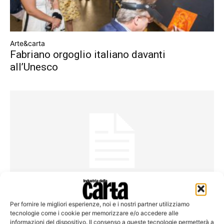
Arte&carta
Fabriano orgoglio italiano davanti
all’Unesco
Concorsi
Per fornire le migliori esperienze, noi e i nostri partner utilizziamo
Un premio di 5mila euro per la miglior tesi
tecnologie come i cookie per memorizzare e/o accedere alle
informazioni del dispositivo. Il consenso a queste tecnologie permetterà a