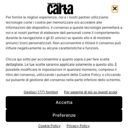
Per fornire le migliori esperienze, noi e i nostri partner utilizziamo
Leggi la rivista
tecnologie come i cookie per memorizzare e/o accedere alle
informazioni del dispositivo. Il consenso a queste tecnologie permetterà a
noi e ai nostri partner di elaborare dati personali come il comportamento
durante la navigazione o gli ID univoci su questo sito e di mostrare
annunci (non) personalizzati. Non acconsentire o ritirare il consenso può
influire negativamente su alcune caratteristiche e funzioni.
Clicca qui sotto per acconsentire a quanto sopra o per fare scelte
dettagliate. Le tue scelte saranno applicate solamente a questo sito. È
possibile modificare le impostazioni in qualsiasi momento, compreso il
ritiro del consenso, utilizzando i pulsanti della Cookie Policy o cliccando
sul pulsante di gestione del consenso nella parte inferiore dello schermo.
n.3 - Giugno 2026
n.2 - Aprile 2026
n.1 - Marzo 2026
Edicola Web
Gestisci 1771 fornitori
Per saperne di più su questi scopi
Accetta
Iscriviti alla newsletter
Preferenze
Cookie Policy
Privacy Policy