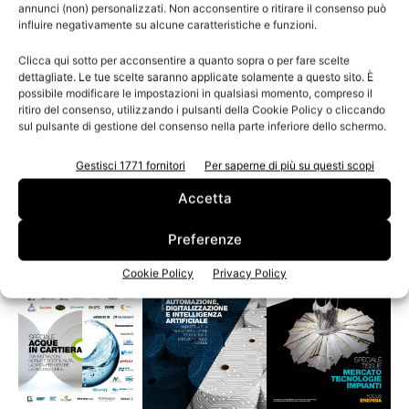
annunci (non) personalizzati. Non acconsentire o ritirare il consenso può
influire negativamente su alcune caratteristiche e funzioni.
Clicca qui sotto per acconsentire a quanto sopra o per fare scelte
Acquisizioni
dettagliate. Le tue scelte saranno applicate solamente a questo sito. È
Giusti e Cartonificio Fiorentino salvate da
possibile modificare le impostazioni in qualsiasi momento, compreso il
ritiro del consenso, utilizzando i pulsanti della Cookie Policy o cliccando
Pro-Gest
sul pulsante di gestione del consenso nella parte inferiore dello schermo.
Gestisci 1771 fornitori
Per saperne di più su questi scopi
Accetta
Leggi la rivista
Preferenze
Cookie Policy
Privacy Policy