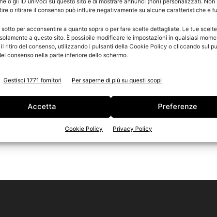
e o gli ID univoci su questo sito e di mostrare annunci (non) personalizzati. Non
re o ritirare il consenso può influire negativamente su alcune caratteristiche e f
e
n
 sotto per acconsentire a quanto sopra o per fare scelte dettagliate. Le tue scelt
Ed
solamente a questo sito. È possibile modificare le impostazioni in qualsiasi mome
l ritiro del consenso, utilizzando i pulsanti della Cookie Policy o cliccando sul pu
el consenso nella parte inferiore dello schermo.
Gestisci 1771 fornitori
Per saperne di più su questi scopi
Accetta
Preferenze
Cookie Policy
Privacy Policy