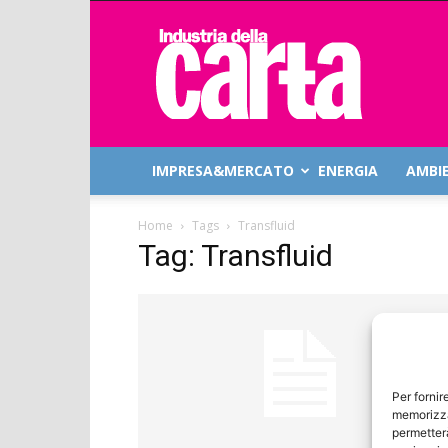
Industria
della
Carta
IMPRESA&MERCATO
ENERGIA
AMBI
Home
Tags
Transfluid
Tag: Transfluid
Per fornir
memorizza
permetterà