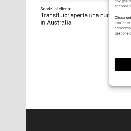
navigazion
acconsenti
Servizi al cliente
Transfluid: aperta una nuova filial
Clicca qui
in Australia
applicate 
compreso i
gestione d