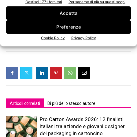
garantisce l’efficienza di ogni applicazione con controlli
Gestisci 1771 fornitori
Per saperne di più su questi scopi
accurati e interventi in loco di personale altamente
Accetta
qualificato.
Preferenze
TAGS
Australia
filiale
Transfluid
Cookie Policy
Privacy Policy
Articoli correlati
Di più dello stesso autore
Pro Carton Awards 2026: 12 finalisti
italiani tra aziende e giovani designer
del packaging in cartoncino