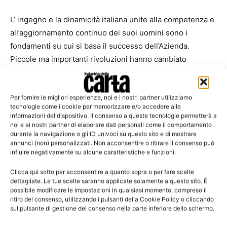
L’ ingegno e la dinamicità italiana unite alla competenza e
all’aggiornamento continuo dei suoi uomini sono i
fondamenti su cui si basa il successo dell’Azienda.
Piccole ma importanti rivoluzioni hanno cambiato
l’approccio al mondo della trasmissione di potenza grazie
a Transfluid. Il suo catalogo è oggi forte di un’ampia
Per fornire le migliori esperienze, noi e i nostri partner utilizziamo
gamma di prodotti. Basti pensare che oltre 30.000 unità
tecnologie come i cookie per memorizzare e/o accedere alle
escono ogni anno dallo stabilimento, collaudati sotto il
informazioni del dispositivo. Il consenso a queste tecnologie permetterà a
profilo della sicurezza, della qualità e della durata nel
noi e ai nostri partner di elaborare dati personali come il comportamento
durante la navigazione o gli ID univoci su questo sito e di mostrare
tempo, tanto da meritare nel ‘97 la certificazione ISO
annunci (non) personalizzati. Non acconsentire o ritirare il consenso può
9001 riconosciuta dal Lloyd’s Register.
influire negativamente su alcune caratteristiche e funzioni.
Clicca qui sotto per acconsentire a quanto sopra o per fare scelte
La Transfluid ha già vinto importanti sfide in campo
dettagliate. Le tue scelte saranno applicate solamente a questo sito. È
internazionale ed è tra le prime Aziende al mondo in
possibile modificare le impostazioni in qualsiasi momento, compreso il
ritiro del consenso, utilizzando i pulsanti della Cookie Policy o cliccando
ognuno dei diversi settori merceologici rappresentati dai
sul pulsante di gestione del consenso nella parte inferiore dello schermo.
propri prodotti. E, grazie a un’attenta assistenza,