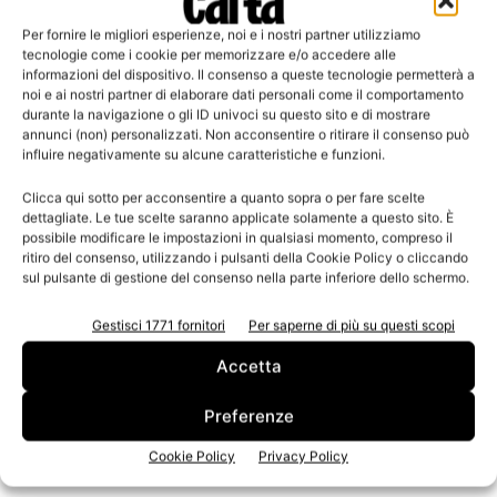
corsi di laurea appartenenti a classi di laurea similari. In
caso di dubbio sull’ammissibilità al concorso, contattare la
Per fornire le migliori esperienze, noi e i nostri partner utilizziamo
tecnologie come i cookie per memorizzare e/o accedere alle
segreteria organizzativa
.
informazioni del dispositivo. Il consenso a queste tecnologie permetterà a
noi e ai nostri partner di elaborare dati personali come il comportamento
durante la navigazione o gli ID univoci su questo sito e di mostrare
Il bando è promosso, finanziato e gestito dal
Club
annunci (non) personalizzati. Non acconsentire o ritirare il consenso può
Tecnologia e Passione
che ha sede a Porcari (Lucca), nel
influire negativamente su alcune caratteristiche e funzioni.
Palazzo di Vetro della
Fondazione Giuseppe Lazzareschi
.
Clicca qui sotto per acconsentire a quanto sopra o per fare scelte
dettagliate. Le tue scelte saranno applicate solamente a questo sito. È
possibile modificare le impostazioni in qualsiasi momento, compreso il
TAGS
concorso
Fondazione Giuseppe Lazzareschi
ritiro del consenso, utilizzando i pulsanti della Cookie Policy o cliccando
tecnologia e passione
sul pulsante di gestione del consenso nella parte inferiore dello schermo.
Gestisci 1771 fornitori
Per saperne di più su questi scopi
Accetta
Preferenze
Cookie Policy
Privacy Policy