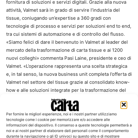
fornitura di soluzioni e servizi digitali. Grazie alla nuova
attività, Valmet sarà in grado di servire l’industria del
tissue, coniugando un’expertise a 360 gradi con
tecnologie di processo e servizi per soluzioni end to end,
tra cui sistemi di automazione e di controllo del flusso.
«Siamo felici di dare il benvenuto in Valmet al leader del
mercato della trasformazione di carta tissue e ai 1200
nuovi colleghi» commenta Pasi Laine, presidente e ceo di
Valmet. «L’operazione rappresenta una scelta strategica
e, in tal senso, la nuova business unit completa l’offerta di
Valmet nel settore del tissue grazie al consolidato know-
how e alle soluzioni integrate per la trasformazione del
tissue fino all’imballaggio. Entrare nel settore della
trasformazione del tissue ci permette di fare un ulteriore
passo avanti, rafforzando la nostra posizione di mercato,
Per fornire le migliori esperienze, noi e i nostri partner utilizziamo
tecnologie come i cookie per memorizzare e/o accedere alle
per continuare ad affiancare i nostri clienti a livello
informazioni del dispositivo. Il consenso a queste tecnologie permetterà a
globale».
noi e ai nostri partner di elaborare dati personali come il comportamento
durante la navigazione o gli ID univoci su questo sito e di mostrare