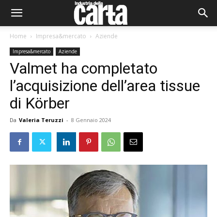
Home
Impresa&mercato
Aziende
Impresa&mercato
Aziende
Valmet ha completato
l’acquisizione dell’area tissue
di Körber
Da
Valeria Teruzzi
-
8 Gennaio 2024