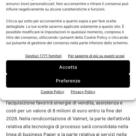
«Oggi inizia un nuovo importante capitolo della nostra
annunci (non) personalizzati. Non acconsentire o ritirare il consenso può
storia e siamo molto entusiasti di entrare a far parte di
influire negativamente su alcune caratteristiche e funzioni.
Valmet, per gli importanti investimenti che sosterranno la
Clicca qui sotto per acconsentire a quanto sopra o per fare scelte
crescita della nuova Tissue converting business unit e
dettagliate. Le tue scelte saranno applicate solamente a questo sito. È
permetteranno di dare impulso a innovativi progetti»
possibile modificare le impostazioni in qualsiasi momento, compreso il
ritiro del consenso, utilizzando i pulsanti della Cookie Policy o cliccando
dichiara Oswaldo Cruz Junior, responsabile Tissue
sul pulsante di gestione del consenso nella parte inferiore dello schermo.
converting business unit, Valmet. «In questo modo,
potremo essere sempre più vicini ai clienti in qualità di
Gestisci 1771 fornitori
Per saperne di più su questi scopi
one stop shop leader del mercato».
Accetta
Il valore dell’operazione è di circa 380 milioni di euro, in
assenza di cassa o debito finanziario, ed è soggetta alle
Preferenze
usuali condizioni di post-closing. L’acquisizione è stata
Cookie Policy
Privacy Policy
finalizzata il 2 novembre 2023. Valmet stima che
l’acquisizione favorirà sinergie di vendita, assistenza e
costi per un valore di 8 milioni di euro entro la fine del
2026. Nella rendicontazione di Valmet, la parte dell’attività
relativa alla tecnologia di processo sarà consolidata nella
linea di business Paper e la parte relativa ai servizi nella