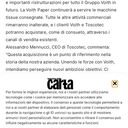
e importanti ristrutturazioni per tutto il Gruppo Voith in
futuro. La Voith Paper continuerà a servire le macchine
tissue consegnate. Tutte le altre attività commerciali
rimarranno inalterate, e i clienti Voith e Toscotec
potranno acquistare, come di consueto, attraverso i
canali di vendita esistenti.
Alessandro Mennucci, CEO di Toscotec, commenta:
“Questa acquisizione è un punto di riferimento nella
storia della nostra azienda. Unendo le forze con Voith,
intendiamo perseguire nuovi ambiziosi obiettivi. Ci
baseremo sulle nostre competenze e sulla nostra forte
base di riferimento nel settore della carta e saremo in
grado di offrire un valore aggiunto ai nostri clienti”.
Per fornire le migliori esperienze, noi e i nostri partner utilizziamo
tecnologie come i cookie per memorizzare e/o accedere alle
informazioni del dispositivo. Il consenso a queste tecnologie permetterà a
noi e ai nostri partner di elaborare dati personali come il comportamento
durante la navigazione o gli ID univoci su questo sito e di mostrare
annunci (non) personalizzati. Non acconsentire o ritirare il consenso può
influire negativamente su alcune caratteristiche e funzioni.