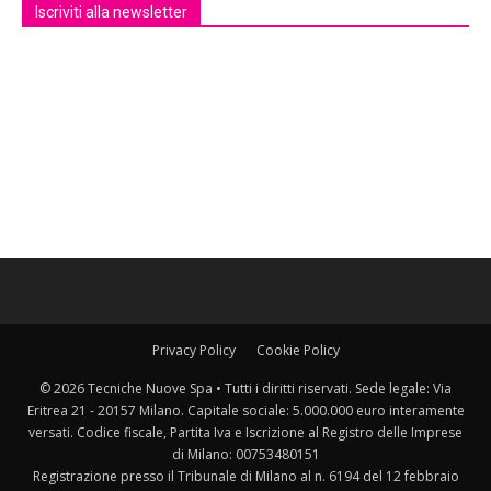
Iscriviti alla newsletter
Privacy Policy
Cookie Policy
© 2026 Tecniche Nuove Spa • Tutti i diritti riservati. Sede legale: Via
Eritrea 21 - 20157 Milano. Capitale sociale: 5.000.000 euro interamente
versati. Codice fiscale, Partita Iva e Iscrizione al Registro delle Imprese
di Milano: 00753480151
Registrazione presso il Tribunale di Milano al n. 6194 del 12 febbraio