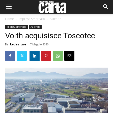
Home
Impresa&mercato
Aziende
Impresa&mercato
Aziende
Voith acquisisce Toscotec
Da
Redazione
-
7 Maggio 2020