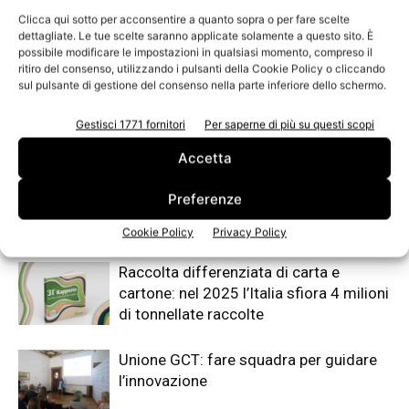
Clicca qui sotto per acconsentire a quanto sopra o per fare scelte
dettagliate. Le tue scelte saranno applicate solamente a questo sito. È
possibile modificare le impostazioni in qualsiasi momento, compreso il
ritiro del consenso, utilizzando i pulsanti della Cookie Policy o cliccando
sul pulsante di gestione del consenso nella parte inferiore dello schermo.
Gestisci 1771 fornitori
Per saperne di più su questi scopi
Articoli correlati
Di più dello stesso autore
Accetta
Pro Carton Awards 2026: 12 finalisti
Preferenze
italiani tra aziende e giovani designer
del packaging in cartoncino
Cookie Policy
Privacy Policy
Raccolta differenziata di carta e
cartone: nel 2025 l’Italia sfiora 4 milioni
di tonnellate raccolte
Unione GCT: fare squadra per guidare
l’innovazione