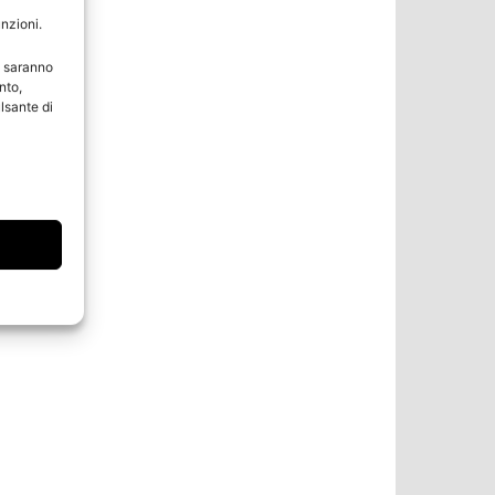
unzioni.
e saranno
nto,
lsante di