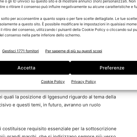
nager di Iggesund
. «Nel tempo si è passati da
e o gli ID univoci su questo sito e di mostrare annunci (non) personalizzati. Non
re o ritirare il consenso può influire negativamente su alcune caratteristiche e f
involgimento dell’intero settore della sostenibilità,
li ultimi dieci anni, il
gruppo Holmen
è apparso nella
 sotto per acconsentire a quanto sopra o per fare scelte dettagliate. Le tue scelt
solamente a questo sito. È possibile modificare le impostazioni in qualsiasi mome
orate Knights delle
cento aziende più sostenibili al
l ritiro del consenso, utilizzando i pulsanti della Cookie Policy o cliccando sul pu
iuto da CDP, Carbon Disclosure Project, come
el consenso nella parte inferiore dello schermo.
enti climatici.
Gestisci 1771 fornitori
Per saperne di più su questi scopi
la sostenibilità del proprio lavoro ed essere in grado
e al riguardo. Ed è qui che entra in gioco EcoVadis»
Accetta
Preferenze
hi rendono lo scambio di informazioni tra il fornitore
te».
Cookie Policy
Privacy Policy
ei quali la posizione di Iggesund riguardo al tema della
isivo e questi temi, in futuro, avranno un ruolo
 costituisce requisito essenziale per la sottoscrizione
 più grandi marchi, che si indirizzano sempre più verso