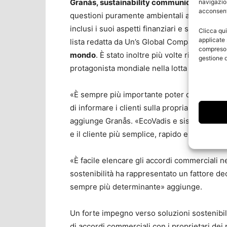
Granås, sustainability communications ma
navigazion
acconsenti
questioni puramente ambientali all’attuale co
inclusi i suoi aspetti finanziari e sociali». Neg
Clicca qui
applicate 
lista redatta da Un’s Global Compact e Corp
compreso i
mondo
. È stato inoltre più volte riconosc
gestione d
protagonista mondiale nella lotta ai cambiam
«È sempre più importante poter documentare 
di informare i clienti sulla propria posizion
aggiunge Granås. «EcoVadis e sistemi analog
e il cliente più semplice, rapido e trasparen
«È facile elencare gli accordi commerciali n
sostenibilità ha rappresentato un fattore dec
sempre più determinante» aggiunge.
Un forte impegno verso soluzioni sostenibili
di accordi commerciali con i proprietari dei