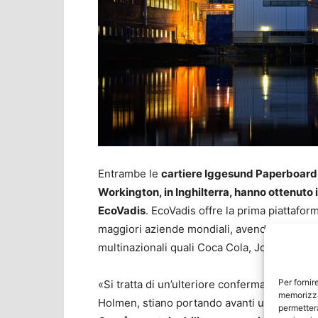
Entrambe le
cartiere Iggesund Paperboard,l
Workington, in Inghilterra, hanno ottenuto il
EcoVadis
. EcoVadis offre la prima piattaform
maggiori aziende mondiali, avendone già quo
multinazionali quali Coca Cola, Johnson & J
Per fornir
«Si tratta di un’ulteriore conferma di come
memorizza
Holmen, stiano portando avanti una solida s
permetterà