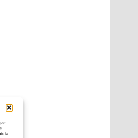
 per
ie
te la