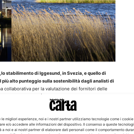
o stabilimento di Iggesund, in Svezia, e quello di
 più alto punteggio sulla sostenibilità dagli analisti di
a collaborativa per la valutazione dei fornitori delle
tato oltre 25.000. È punto di riferimento di
ohnson, Nestlé, L’Oreal ed Heineken.
e le migliori esperienze, noi e i nostri partner utilizziamo tecnologie come i cookie
 Iggesund Paperboard e la sua società madre, il gruppo
re e/o accedere alle informazioni del dispositivo. Il consenso a queste tecnolog
trategia di sviluppo sostenibile – commenta
Johan
 a noi e ai nostri partner di elaborare dati personali come il comportamento duran