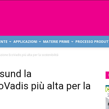
ENTE
APPLICAZIONI
MATERIE PRIME
PROCESSO PRODUT
azione EcoVadis più alta per la sostenibilità
esund la
oVadis più alta per la