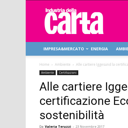
Industria
della
Carta
IMPRESA&MERCATO
ENERGIA
AMBI
Home
Ambiente
Alle cartiere Iggesund la certific
Ambiente
Certificazioni
Alle cartiere Igg
certificazione Ec
sostenibilità
Da
Valeria Teruzzi
-
23 Novembre 2017