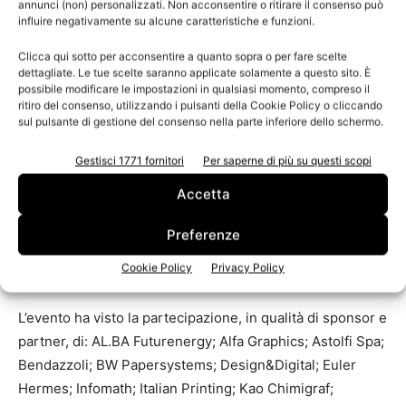
annunci (non) personalizzati. Non acconsentire o ritirare il consenso può
infomath e di industria 4.0 e rating di legalità, grazie alle
influire negativamente su alcune caratteristiche e funzioni.
competenze di Astolfi Spa.
Clicca qui sotto per acconsentire a quanto sopra o per fare scelte
dettagliate. Le tue scelte saranno applicate solamente a questo sito. È
«Sono molto soddisfatto di questi due giorni di incontri. Il
possibile modificare le impostazioni in qualsiasi momento, compreso il
successo delle nostre iniziative credo sia anche legato al
ritiro del consenso, utilizzando i pulsanti della Cookie Policy o cliccando
sul pulsante di gestione del consenso nella parte inferiore dello schermo.
fatto che cerchiamo sempre di innovare le formule e
stupire i nostri associati ma anche i nostri partner. Le
Gestisci 1771 fornitori
Per saperne di più su questi scopi
aziende sponsor che ci seguono fedelmente sono, infatti,
Accetta
sempre più numerose questa per noi è una conferma
importante del nostro posizionamento, sempre più
Preferenze
consolidato e riconosciuto sul mercato», ha concluso
Cookie Policy
Privacy Policy
Cavicchioli.
L’evento ha visto la partecipazione, in qualità di sponsor e
partner, di: AL.BA Futurenergy; Alfa Graphics; Astolfi Spa;
Bendazzoli; BW Papersystems; Design&Digital; Euler
Hermes; Infomath; Italian Printing; Kao Chimigraf;