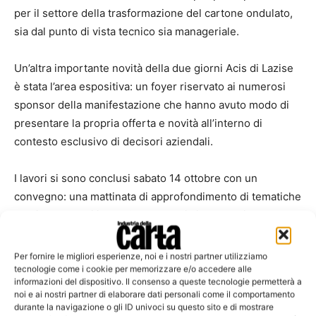
per il settore della trasformazione del cartone ondulato,
sia dal punto di vista tecnico sia manageriale.
Un’altra importante novità della due giorni Acis di Lazise
è stata l’area espositiva: un foyer riservato ai numerosi
sponsor della manifestazione che hanno avuto modo di
presentare la propria offerta e novità all’interno di
contesto esclusivo di decisori aziendali.
I lavori si sono conclusi sabato 14 ottobre con un
convegno: una mattinata di approfondimento di tematiche
tecniche, tra cui il M.O.C.A – materiali e oggetti a contatto
con gli alimenti – e i nuovi aggiornamenti sulla direttiva
macchine, con il contributo di esperti che hanno
Per fornire le migliori esperienze, noi e i nostri partner utilizziamo
articolato i temi e gestito delle animate sessioni di
tecnologie come i cookie per memorizzare e/o accedere alle
informazioni del dispositivo. Il consenso a queste tecnologie permetterà a
domande e risposte. Nel convegno si è parlato anche di
noi e ai nostri partner di elaborare dati personali come il comportamento
software gestionali per gli scatolifici,
con l’intervento di
durante la navigazione o gli ID univoci su questo sito e di mostrare