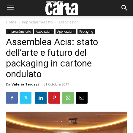
Home
Impresa&mercato
Associazioni
Impresa&mercato
Associazioni
Applicazioni
Packaging
Assemblea Acis: stato
dell’arte e futuro del
packaging in cartone
ondulato
Da
Valeria Teruzzi
-
31 Ottobre 2017