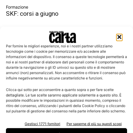
Formazione
SKF: corsi a giugno
Per fornire le migliori esperienze, noi e i nostri partner utilizziamo
tecnologie come i cookie per memorizzare e/o accedere alle
informazioni del dispositivo. Il consenso a queste tecnologie permetterà a
noi e ai nostri partner di elaborare dati personali come il comportamento
durante la navigazione o gli ID univoci su questo sito e di mostrare
annunci (non) personalizzati. Non acconsentire o ritirare il consenso può
influire negativamente su alcune caratteristiche e funzioni.
Clicca qui sotto per acconsentire a quanto sopra o per fare scelte
Formazione
dettagliate. Le tue scelte saranno applicate solamente a questo sito. È
San Zeno: «Introduzione alla chimica
possibile modificare le impostazioni in qualsiasi momento, compreso il
ritiro del consenso, utilizzando i pulsanti della Cookie Policy o cliccando
applicata alla produzione della carta»
sul pulsante di gestione del consenso nella parte inferiore dello schermo.
Gestisci 1771 fornitori
Per saperne di più su questi scopi