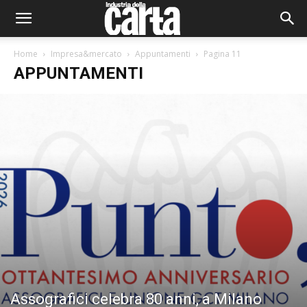
Home
Impresa&mercato
Appuntamenti
Pagina 11
APPUNTAMENTI
Assografici celebra 80 anni, a Milano