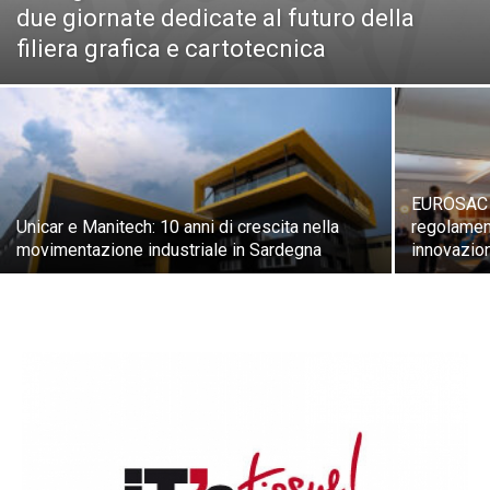
due giornate dedicate al futuro della
filiera grafica e cartotecnica
EUROSAC 2
Unicar e Manitech: 10 anni di crescita nella
regolamen
movimentazione industriale in Sardegna
innovazion