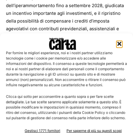
dell’iperammortamento fino a settembre 2028, giudicata
un incentivo importante agli investimenti, e il ripristino
della possibilità di compensare i crediti d’imposta
agevolativi con contributi previdenziali, assistenziali e
premi INAIL, a tutela della liquidità delle imprese.
Critiche, invece, le valutazioni sulle risorse destinate a
Transizione 5.0, oggetto di continui ripensamenti che
Per fornire le migliori esperienze, noi e i nostri partner utilizziamo
tecnologie come i cookie per memorizzare e/o accedere alle
hanno lasciato molte imprese insoddisfatte.
informazioni del dispositivo. Il consenso a queste tecnologie permetterà a
noi e ai nostri partner di elaborare dati personali come il comportamento
durante la navigazione o gli ID univoci su questo sito e di mostrare
Sul fronte energetico, Romagnoli segnala l’avvio
annunci (non) personalizzati. Non acconsentire o ritirare il consenso può
operativo dell’Energy Release 2.0, il meccanismo che
influire negativamente su alcune caratteristiche e funzioni.
prevede energia elettrica a prezzo calmierato per le
Clicca qui sotto per acconsentire a quanto sopra o per fare scelte
imprese energivore impegnate nelle rinnovabili. Resta
dettagliate. Le tue scelte saranno applicate solamente a questo sito. È
però aperto il nodo del differenziale di prezzo del gas tra
possibile modificare le impostazioni in qualsiasi momento, compreso il
ritiro del consenso, utilizzando i pulsanti della Cookie Policy o cliccando
il mercato europeo TTF e quello italiano PSV, oltre alla
sul pulsante di gestione del consenso nella parte inferiore dello schermo.
necessità di disaccoppiare i prezzi di gas ed energia
elettrica.
Gestisci 1771 fornitori
Per saperne di più su questi scopi