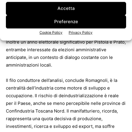
Accetta
A livello territoriale, la presidente di Confindustria
Toscana Nord evidenzia la fase di transizione legata al
Preferenze
recente insediamento del nuovo governo regionale, con
Cookie Policy
Privacy Policy
primi contatti improntati alla collaborazione. Il 2026 sarà
inoltre un anno elettorale significativo per Pistoia e Prato,
entrambe interessate da elezioni amministrative
anticipate, in un contesto di dialogo costante con le
amministrazioni locali.
Il filo conduttore dell’analisi, conclude Romagnoli, è la
centralità dell’industria come motore di sviluppo e
occupazione. Il rischio di deindustrializzazione è reale
per il Paese, anche se meno percepibile nelle province di
Confindustria Toscana Nord. Il manifatturiero, ricorda,
rappresenta una quota decisiva di produzione,
investimenti, ricerca e sviluppo ed export, ma soffre