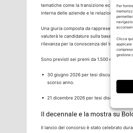
tematiche come la transizione ecologica e di
Per fornir
memorizza
interna delle aziende e le relazioni industrial
permetterà
navigazion
acconsenti
Una giuria composta da rappresentanti del 
valuterà le candidature sulla base di coeren
Clicca qui
rilevanza per la conoscenza del territorio e
applicate 
compreso i
gestione d
Sono previsti sei premi da 1.500 euro ciasc
30 giugno 2026 per tesi discusse dal gen
scorso anno.
21 dicembre 2026 per tesi discusse nell
Il decennale e la mostra su Bol
Il lancio del concorso è stato celebrato dura