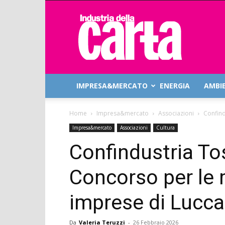
Industria
della
Carta
IMPRESA&MERCATO
ENERGIA
AMBI
Home
Impresa&mercato
Associazioni
Confind
Impresa&mercato
Associazioni
Cultura
Confindustria To
Concorso per le m
imprese di Lucca,
Da
Valeria Teruzzi
-
26 Febbraio 2026