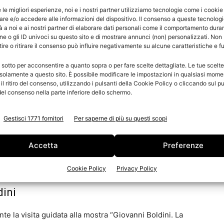
gitale, l’internazionalizzazione, l’organizzazione
e le migliori esperienze, noi e i nostri partner utilizziamo tecnologie come i cookie
re e/o accedere alle informazioni del dispositivo. Il consenso a queste tecnolog
i.
 a noi e ai nostri partner di elaborare dati personali come il comportamento duran
e o gli ID univoci su questo sito e di mostrare annunci (non) personalizzati. Non
re o ritirare il consenso può influire negativamente su alcune caratteristiche e f
mondo economico, imprenditoriale e istituzionale
za con il bando, qualità scientifica e metodologica,
 sotto per acconsentire a quanto sopra o per fare scelte dettagliate. Le tue scelt
 chiarezza espositiva.
solamente a questo sito. È possibile modificare le impostazioni in qualsiasi mome
l ritiro del consenso, utilizzando i pulsanti della Cookie Policy o cliccando sul pu
el consenso nella parte inferiore dello schermo.
uno, suddivisi in due scadenze:
Gestisci 1771 fornitori
Per saperne di più su questi scopi
naio 2025 alla data indicata, comprese quelle dello
Accetta
Preferenze
a seconda metà dell’anno.
Cookie Policy
Privacy Policy
dini
nte la visita guidata alla mostra “Giovanni Boldini. La