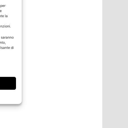
 per
ie
te la
unzioni.
e saranno
nto,
lsante di