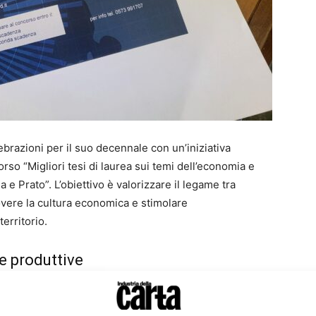
brazioni per il suo decennale con un’iniziativa
orso “Migliori tesi di laurea sui temi dell’economia e
 e Prato”. L’obiettivo è valorizzare il legame tra
vere la cultura economica e stimolare
erritorio.
re produttive
dustria locale, considerata sia come sistema
o casi aziendali specifici. I lavori potranno trattare