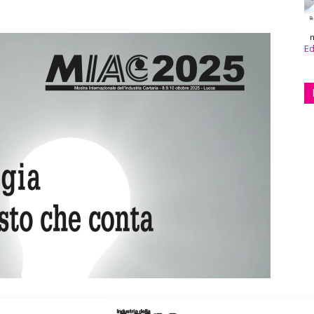
n
Ed
ernazionale dell’Industria Cartaria
in programma dall’8