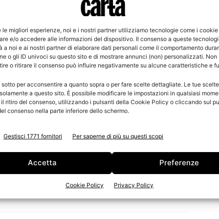
are l’8 ottobre alle ore 11.30 si terrà l’evento di
utto è energia ed è solo questo che conta” moderato dal
e le migliori esperienze, noi e i nostri partner utilizziamo tecnologie come i cookie
gnaro, alla quale interverranno oltre al Presidente
re e/o accedere alle informazioni del dispositivo. Il consenso a queste tecnolog
rrigoni, il Vice Presidente Confindustria Toscana Nord
 a noi e ai nostri partner di elaborare dati personali come il comportamento duran
e o gli ID univoci su questo sito e di mostrare annunci (non) personalizzati. Non
ld Energy Council Italia Simone Nisi, il Presidente
re o ritirare il consenso può influire negativamente su alcune caratteristiche e f
o e il Vicepresidente Utilitalia Lorenzo Perra.
 sotto per acconsentire a quanto sopra o per fare scelte dettagliate. Le tue scelt
solamente a questo sito. È possibile modificare le impostazioni in qualsiasi mome
ositori internazionali, pronti a presentare soluzioni
l ritiro del consenso, utilizzando i pulsanti della Cookie Policy o cliccando sul pu
del ciclo produttivo e di trasformazione.
el consenso nella parte inferiore dello schermo.
r aziende e professionisti che cercano tecnologie in
à e qualità dei prodotti. Non mancheranno momenti di
Gestisci 1771 fornitori
Per saperne di più su questi scopi
lle ultime tendenze del settore cartario.
Accetta
Preferenze
zioni, stringere nuovi contatti e anticipare le
ivo e orientato alla sostenibilità.
Cookie Policy
Privacy Policy