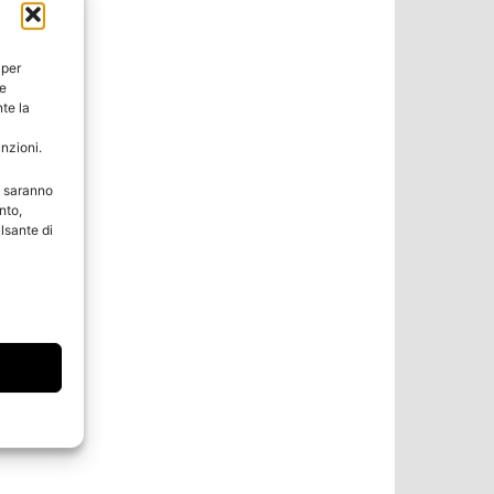
 per
ie
te la
unzioni.
e saranno
nto,
lsante di