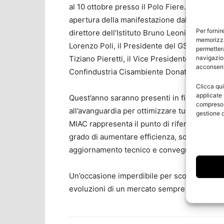
al 10 ottobre presso il Polo Fiere. In particol
apertura della manifestazione dal titolo “T
Per fornir
direttore dell’Istituto Bruno Leoni Carlo Sta
memorizza
Lorenzo Poli, il Presidente del GSE Paolo A
permetterà
navigazion
Tiziano Pieretti, il Vice Presidente WEC Wor
acconsenti
Confindustria Cisambiente Donato Notarangel
Clicca qui
applicate 
Quest’anno saranno presenti in fiera 250 esp
compreso i
all’avanguardia per ottimizzare tutte le fasi 
gestione d
MIAC rappresenta il punto di riferimento pe
grado di aumentare efficienza, sostenibilit
aggiornamento tecnico e convegni dedicati a
Un’occasione imperdibile per scoprire innova
evoluzioni di un mercato sempre più competit