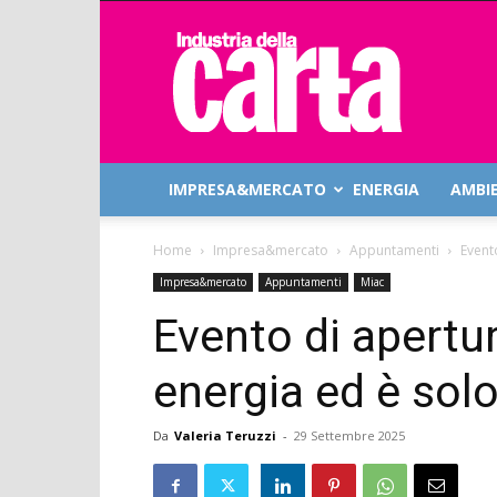
Industria
della
Carta
IMPRESA&MERCATO
ENERGIA
AMBI
Home
Impresa&mercato
Appuntamenti
Event
Impresa&mercato
Appuntamenti
Miac
Evento di apertu
energia ed è sol
Da
Valeria Teruzzi
-
29 Settembre 2025