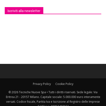
Iscriviti alla newsletter
Privacy Policy
Cookie Policy
© 2026 Tecniche Nuove Spa • Tutti i diritti riservati. Sede legale: Via
Eritrea 21 - 20157 Milano. Capitale sociale: 5.000.000 euro interamente
versati. Codice fiscale, Partita Iva e Iscrizione al Registro delle Imprese