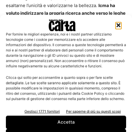
esaltarne l’unicità e valorizzarne la bellezza.
Icma ha
voluto indirizzare la propria ricerca anche verso le leghe
metalliche con cui il rame si combina
, ecco quindi l’oro
14k e un rame tendente al biondo come quando si lega
Per fornire le migliori esperienze, noi e i nostri partner utilizziamo
all’argento, o all’alluminio.
tecnologie come i cookie per memorizzare e/o accedere alle
informazioni del dispositivo. Il consenso a queste tecnologie permetterà a
noi e ai nostri partner di elaborare dati personali come il comportamento
La
collezione Coppers
annovera carte con superficie
durante la navigazione o gli ID univoci su questo sito e di mostrare
specchiante, texture minutissime e appena percepibili al
annunci (non) personalizzati. Non acconsentire o ritirare il consenso può
influire negativamente su alcune caratteristiche e funzioni.
tatto, trame a nido d’ape di consistente rilievo, pattern più
incisivi su cui la luce crea effetti ottici di profondità. Icma
Clicca qui sotto per acconsentire a quanto sopra o per fare scelte
ha voluto restituire al rame la sua vivacità nel reagire alla
dettagliate. Le tue scelte saranno applicate solamente a questo sito. È
possibile modificare le impostazioni in qualsiasi momento, compreso il
luce. Tutte le carte della collezione Coppers sono
ritiro del consenso, utilizzando i pulsanti della Cookie Policy o cliccando
disponibili in pacchi da 125 fogli e sono adatte alle
sul pulsante di gestione del consenso nella parte inferiore dello schermo.
tecniche di stampa digitale, offset, a caldo, serigrafia.
Gestisci 1771 fornitori
Per saperne di più su questi scopi
Accetta