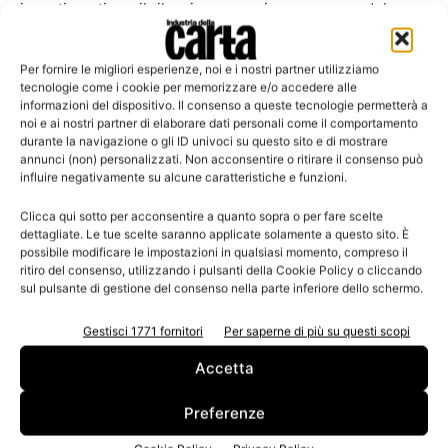
investimenti per il rilancio economico europeo – del
quale parte consistente è vincolato all’economia
circolare, alla transizione energetica, alla digitalizzazione
Per fornire le migliori esperienze, noi e i nostri partner utilizziamo
e quindi a Industry 4.0, temi sui quali la Federazione sta
tecnologie come i cookie per memorizzare e/o accedere alle
informazioni del dispositivo. Il consenso a queste tecnologie permetterà a
lavorando.
noi e ai nostri partner di elaborare dati personali come il comportamento
durante la navigazione o gli ID univoci su questo sito e di mostrare
annunci (non) personalizzati. Non acconsentire o ritirare il consenso può
Nel corso del webinar Valeria Fazio, senior manager di
influire negativamente su alcune caratteristiche e funzioni.
BDO Italia – Divisione Sustainable Innovation ha
presentato “La sostenibilità come chiave evolutiva per le
Clicca qui sotto per acconsentire a quanto sopra o per fare scelte
dettagliate. Le tue scelte saranno applicate solamente a questo sito. È
aziende”, con i relativi vantaggi che apporta al modello di
possibile modificare le impostazioni in qualsiasi momento, compreso il
business aziendale. Francesco Bicciato e Arianna Lovera,
ritiro del consenso, utilizzando i pulsanti della Cookie Policy o cliccando
sul pulsante di gestione del consenso nella parte inferiore dello schermo.
Segretario generale e Senior programme officer del
Forum Finanza Sostenibile, hanno invece affrontato
Gestisci 1771 fornitori
Per saperne di più su questi scopi
“L’importanza della sostenibilità nelle scelte di
Accetta
investimento”.
Preferenze
L’attenzione alle dinamiche aziendali di sostenibilità oggi