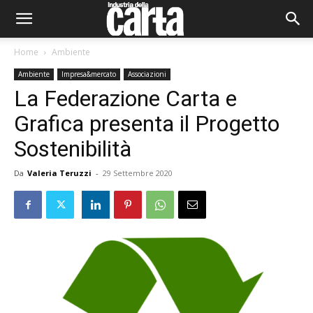
Home
Ambiente
Ambiente
Impresa&mercato
Associazioni
La Federazione Carta e
Grafica presenta il Progetto
Sostenibilità
Da
Valeria Teruzzi
-
29 Settembre 2020