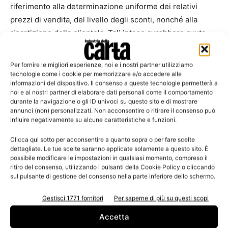
riferimento alla determinazione uniforme dei relativi
prezzi di vendita, del livello degli sconti, nonché alla
ripartizione della clientela. Tali intese avrebbero avuto
caratteristiche simili in entrambi i mercati merceologici
interessati e sarebbero state accompagnate da un
Per fornire le migliori esperienze, noi e i nostri partner utilizziamo
monitoraggio degli accordi reso possibile, in maniera
tecnologie come i cookie per memorizzare e/o accedere alle
informazioni del dispositivo. Il consenso a queste tecnologie permetterà a
sistematica, anche grazie alle informazioni ricevute
noi e ai nostri partner di elaborare dati personali come il comportamento
dall’associazione di categoria Gifco sia per il cartone
durante la navigazione o gli ID univoci su questo sito e di mostrare
annunci (non) personalizzati. Non acconsentire o ritirare il consenso può
ondulato sia per gli imballaggi. Così il 30 marzo 2017
influire negativamente su alcune caratteristiche e funzioni.
scorso i funzionari dell’Autorità Garante della
Concorrenza e del Mercato, con l’ausilio del Nucleo
Clicca qui sotto per acconsentire a quanto sopra o per fare scelte
dettagliate. Le tue scelte saranno applicate solamente a questo sito. È
Speciale Antitrust della Guardia di Finanza, hanno
possibile modificare le impostazioni in qualsiasi momento, compreso il
eseguito una serie di ispezioni nelle sedi delle società
ritiro del consenso, utilizzando i pulsanti della Cookie Policy o cliccando
sul pulsante di gestione del consenso nella parte inferiore dello schermo.
interessate, parti del procedimento, ritenute in possesso
di elementi utili ai fini dell’accertamento.
Gestisci 1771 fornitori
Per saperne di più su questi scopi
Accetta
TAGS
antitrust
cartone ondulato