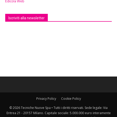
Edicola Web
Iscriviti alla newsletter
Privacy Policy
Cookie Policy
© 2026 Tecniche Nuove Spa • Tutti i diritti riservati. Sede legale: Via
Eritrea 21 - 20157 Milano. Capitale sociale: 5.000.000 euro interamente